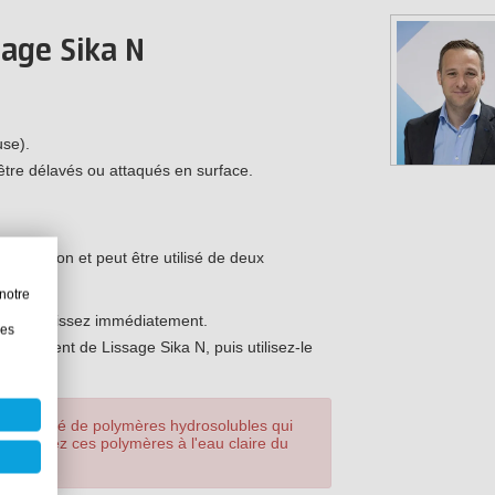
sage Sika N
se).
être délavés ou attaqués en surface.
application et peut être utilisé de deux
notre
urface et lissez immédiatement.
les
ns l'Agent de Lissage Sika N, puis utilisez-le
te quantité de polymères hydrosolubles qui
inte, rincez ces polymères à l'eau claire du