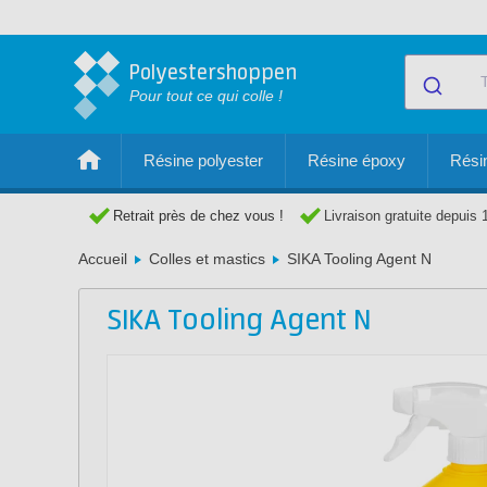
Polyestershoppen
Pour tout ce qui colle !
Résine polyester
Résine époxy
Résin
Retrait près de chez vous !
Livraison gratuite depuis 
Accueil
Colles et mastics
SIKA Tooling Agent N
SIKA Tooling Agent N