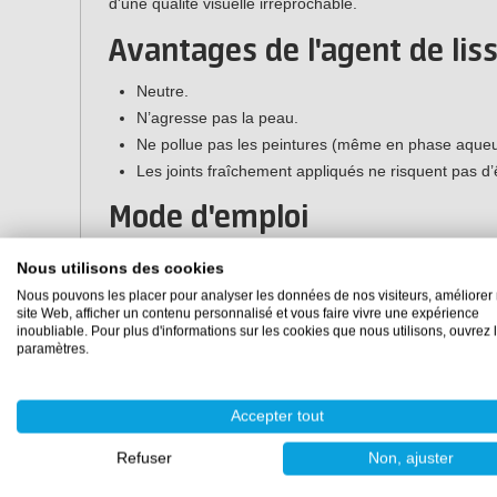
d'une qualité visuelle irréprochable.
Avantages de l'agent de lis
Neutre.
N’agresse pas la peau.
Ne pollue pas les peintures (même en phase aqueu
Les joints fraîchement appliqués ne risquent pas d’
Mode d'emploi
L'Agent de Lissage Sika N offre une grande flexibilité d'
Nous utilisons des cookies
manières :
Nous pouvons les placer pour analyser les données de nos visiteurs, améliorer 
site Web, afficher un contenu personnalisé et vous faire vivre une expérience
Méthode 1 :
Vaporisez l'outil directement sur la s
inoubliable. Pour plus d'informations sur les cookies que nous utilisons, ouvrez 
Méthode 2 :
Trempez d'abord un
outil de lissage
da
paramètres.
pour lisser la surface.
Accepter tout
Important :
Sika Tooling Agent N contient une peti
restent en surface. Si la surface lissée doit être pe
Refuser
Non, ajuster
robinet une fois le mastic suffisamment durci.