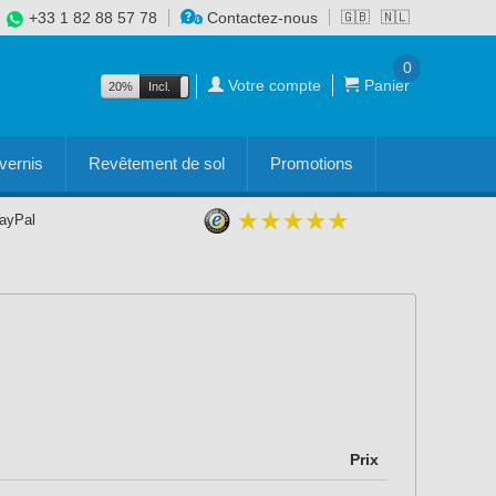
+33 1 82 88 57 78
Contactez-nous
🇬🇧
🇳🇱
0
Votre compte
Panier
20%
Incl.
Excl.
vernis
Revêtement de sol
Promotions
PayPal
Prix