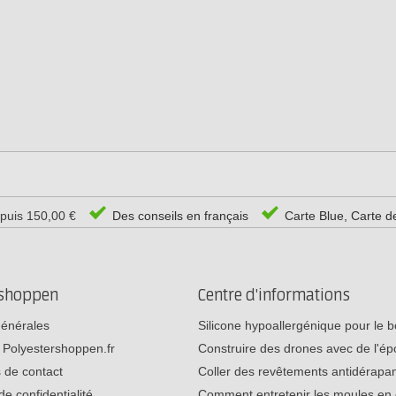
epuis 150,00 €
Des conseils en français
Carte Blue, Carte d
rshoppen
Centre d'informations
générales
Silicone hypoallergénique pour le
 Polyestershoppen.fr
Construire des drones avec de l'é
 de contact
Coller des revêtements antidérap
de confidentialité
Comment entretenir les moules e