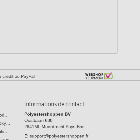
e crédit ou PayPal
Informations de contact
Polyestershoppen BV
 bod…
Oostbaan 680
poxy…
2841ML
Moordrecht
Pays-Bas
ants…
E:
support@polyestershoppen.fr
n caou…