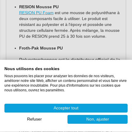
RESION Mousse PU
RESION PU Foam
est une mousse de polyuréthane à
deux composants facile à utiliser. Le produit est
résistant au polyester et à l'époxy et possède une
structure cellulaire fermée. Après mélange, la mousse
PU de RESION prend 25 à 30 fois son volume.
Froth-Pak Mousse PU
Polyestershoppen est le distributeur officiel de la
mousse PUR Froth-Pak. Avec les ensembles
Nous utilisons des cookies
Dupont Froth-Pak, vous pouvez produire de la
Nous pouvons les placer pour analyser les données de nos visiteurs,
améliorer notre site Web, afficher un contenu personnalisé et vous faire vivre
mousse PU de la plus haute qualité de manière
une expérience inoubliable. Pour plus d'informations sur les cookies que
simple et rapide. La mousse de PU pulvérisable
nous utilisons, ouvrez les paramètres.
se solidifie en 60 secondes et est entièrement
polymérisée après 10 minutes. La mousse
Accepter tout
isolante a une valeur d'isolation très élevée et
est très facile à utiliser. Froth-Pak est disponible
Refuser
Non, ajuster
dans un
grand ensemble de 400 ou 1400 litres
.
Avez-vous besoin de moins de mousse PU ?