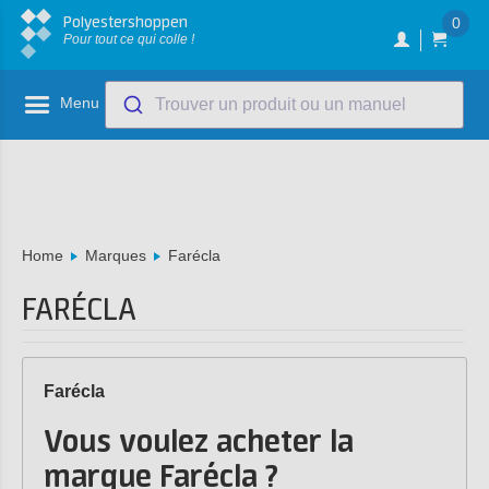
Polyestershoppen
0
Pour tout ce qui colle !
Menu
Trouver un produit ou un manuel
Home
Marques
Farécla
FARÉCLA
Farécla
Vous voulez acheter la
marque Farécla ?