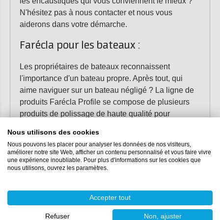
les encaustiques qui vous conviennent le mieux ?
N'hésitez pas à nous contacter et nous vous
aiderons dans votre démarche.
Farécla pour les bateaux :
Les propriétaires de bateaux reconnaissent
l'importance d'un bateau propre. Après tout, qui
aime naviguer sur un bateau négligé ? La ligne de
produits Farécla Profile se compose de plusieurs
produits de polissage de haute qualité pour
maintenir votre bateau en parfait état. Avec les
Nous utilisons des cookies
produits Farécla Profile, les taches ternes et les
Nous pouvons les placer pour analyser les données de nos visiteurs,
revêtements altérés appartiennent au passé.
améliorer notre site Web, afficher un contenu personnalisé et vous faire vivre
une expérience inoubliable. Pour plus d'informations sur les cookies que
Pensez à
Farécla All In One Polish
,
Farécla Surface
nous utilisons, ouvrez les paramètres.
Sealant
,
Farécla G3 Wax
,
Farécla Regular
Compound
. Il ne s'agit là que d'un échantillon de
notre gamme.
Accepter tout
Les polisseurs Farécla :
Refuser
Non, ajuster