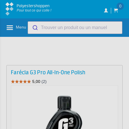
Polyestershoppen
0
Pour tout ce qui colle !
Menu
Trouver un produit ou un manuel
Farécla G3 Pro All-In-One Polish