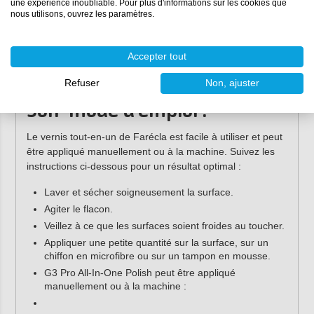
une expérience inoubliable. Pour plus d'informations sur les cookies que
Les petites et moyennes rayures
nous utilisons, ouvrez les paramètres.
Les tourbillons
Hologrammes
Accepter tout
l'oxydation
Légères altérations dues aux intempéries
Refuser
Non, ajuster
Son mode d'emploi :
Le vernis tout-en-un de Farécla est facile à utiliser et peut
être appliqué manuellement ou à la machine. Suivez les
instructions ci-dessous pour un résultat optimal :
Laver et sécher soigneusement la surface.
Agiter le flacon.
Veillez à ce que les surfaces soient froides au toucher.
Appliquer une petite quantité sur la surface, sur un
chiffon en microfibre ou sur un tampon en mousse.
G3 Pro All-In-One Polish peut être appliqué
manuellement ou à la machine :