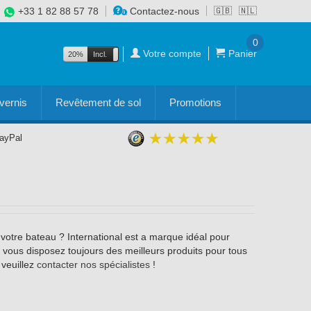
+33 1 82 88 57 78
Contactez-nous
🇬🇧
🇳🇱
0
Votre compte
Panier
20%
Incl.
Excl.
vernis
Revêtement de sol
Promotions
PayPal
votre bateau ? International est a marque idéal pour
insi, vous disposez toujours des meilleurs produits pour tous
 veuillez
contacter nos spécialistes
!