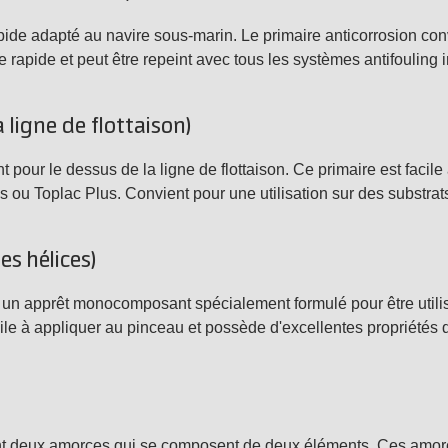
de adapté au navire sous-marin. Le primaire anticorrosion convien
age rapide et peut être repeint avec tous les systèmes antifouling
 ligne de flottaison)
ur le dessus de la ligne de flottaison. Ce primaire est facile à u
ss ou Toplac Plus. Convient pour une utilisation sur des substrat
es hélices)
 un apprêt monocomposant spécialement formulé pour être utilisé 
cile à appliquer au pinceau et possède d'excellentes propriétés
 deux amorces qui se composent de deux éléments. Ces amorce