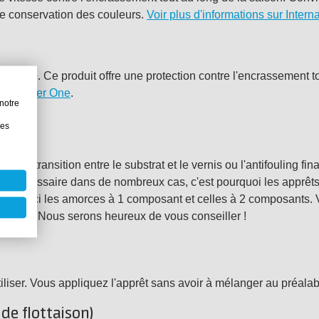
ue conservation des couleurs.
Voir plus d'informations sur Intern
 couche. Ce produit offre une protection contre l'encrassement 
nal Cruiser One
.
notre
es :
les
e transition entre le substrat et le vernis ou l'antifouling fin
 est nécessaire dans de nombreux cas, c'est pourquoi les apprêt
guons ici les amorces à 1 composant et celles à 2 composants. 
alistes
. Nous serons heureux de vous conseiller !
iliser. Vous appliquez l'apprêt sans avoir à mélanger au préal
de flottaison)