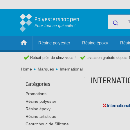
Polyestershoppen
Pour tout ce qui colle !
Résine polyester
Résine époxy
Résin
Retrait près de chez vous !
Livraison gratuite depuis 
Home
Marques
International
INTERNATI
Catégories
Promotions
Résine polyester
Résine époxy
Résine artistique
Caoutchouc de Silicone