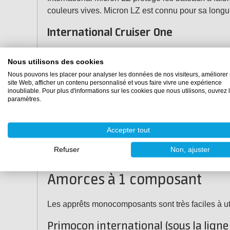
couleurs vives. Micron LZ est connu pour sa long
International Cruiser One
Cruiser One est un antifouling spécial à une seule
Nous utilisons des cookies
saumâtres.
Voir plus d'informations sur Internatio
Nous pouvons les placer pour analyser les données de nos visiteurs, améliorer 
site Web, afficher un contenu personnalisé et vous faire vivre une expérience
Amorces international
inoubliable. Pour plus d'informations sur les cookies que nous utilisons, ouvrez 
paramètres.
Les apprêts sont souvent nécessaires comme couche d
Accepter tout
et scellent/protègent les substrats nus. Un apprêt
notre gamme d'entretien des bateaux. Nous distin
Refuser
Non, ajuster
votre bateau ? N'hésitez pas à
contacter nos spéci
Amorces à 1 composant
Les apprêts monocomposants sont très faciles à ut
Primocon international (sous la ligne 