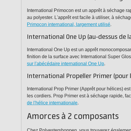
International Primocon est un apprêt à séchage rapi
au polyester. L'apprêt est facile à utiliser, à séch
Primocon international, largement utilisé
.
International One Up (au-dessus de la
International One Up est un apprêt monocomposant po
finition de la surface avec International Super Glo
sur l'abécédaire international One Up
.
International Propeller Primer (pour l
International Prop Primer (Apprêt pour hélices) est
les cordiers. Prop Primer est à séchage rapide, fa
de l'hélice internationale
.
Amorces à 2 composants
Chez Polyestershoppen, vous trouverez également