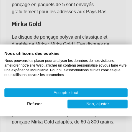
ponçage en paquets de 5 sont envoyés
gratuitement pour les adresses aux Pays-Bas.
Mirka Gold
Le disque de ponçage polyvalent classique et
durable de Mirka ; Mirka Gold ! Ces disques de
ponçage populaires ont un grain d'oxyde
Nous utilisons des cookies
d'aluminium puissant dans un saupoudrage semi-
Nous pouvons les placer pour analyser les données de nos visiteurs,
ouvert. Comme la poussière est transportée le long
améliorer notre site Web, afficher un contenu personnalisé et vous faire vivre
une expérience inoubliable. Pour plus d'informations sur les cookies que
des grains, le papier de verre a une longue durée
nous utilisons, ouvrez les paramètres.
de vie et ne se remplit pas rapidement. Idéal
lorsque vous devez poncer à grande vitesse. Les
Accepter tout
disques de ponçage Mirka Gold sont disponibles
dans un diamètre de
125 mm
,
150 mm
et comme
Refuser
Non, ajuster
disque de ponçage delta
. Ainsi, pour la plupart des
ponceuses Mirka, vous disposez de disques de
ponçage Mirka Gold adaptés, de 60 à 800 grains.