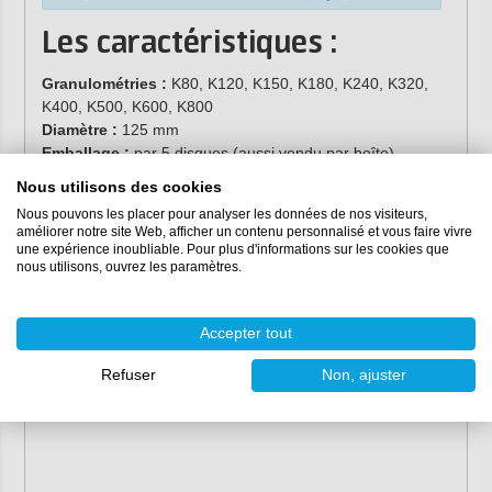
Les caractéristiques :
Granulométries :
K80, K120, K150, K180, K240, K320,
K400, K500, K600, K800
Diamètre :
125 mm
Emballage :
par 5 disques (aussi vendu par boîte)
Couleur :
marron clair / rouge
Nous utilisons des cookies
Base :
polyamide / polyester
Nous pouvons les placer pour analyser les données de nos visiteurs,
Version :
velcro (bande d'embrayage)
améliorer notre site Web, afficher un contenu personnalisé et vous faire vivre
Grain :
céramique
une expérience inoubliable. Pour plus d'informations sur les cookies que
nous utilisons, ouvrez les paramètres.
Collage :
dur
Accepter tout
Refuser
Non, ajuster