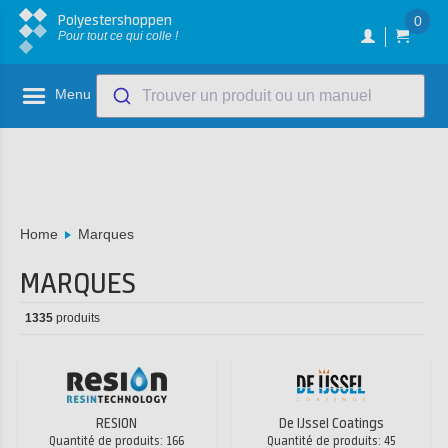
Polyestershoppen
0
Pour tout ce qui colle !
Menu
Trouver un produit ou un manuel
Home
Marques
MARQUES
1335
produits
RESION
De IJssel Coatings
Quantité de produits: 166
Quantité de produits: 45