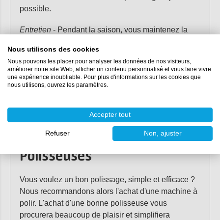
possible.
Entretien
- Pendant la saison, vous maintenez la
brillance de votre bateau en le traitant avec
RS Boat
Nous utilisons des cookies
Clean
,
RS Surface Clean
,
RS Spray Finish
et
Wax
Nous pouvons les placer pour analyser les données de nos visiteurs,
Polish
. Ces produits Riwax permettent de maintenir
améliorer notre site Web, afficher un contenu personnalisé et vous faire vivre
votre bateau en parfait état pendant la saison de
une expérience inoubliable. Pour plus d'informations sur les cookies que
nous utilisons, ouvrez les paramètres.
navigation !
Pour en savoir plus sur l'utilisation du système de
Accepter tout
polissage Riwax, consultez notre article
d'information "
Polir votre bateau avec Riwax
".
Refuser
Non, ajuster
Polisseuses
Vous voulez un bon polissage, simple et efficace ?
Nous recommandons alors l'achat d'une machine à
polir. L'achat d'une bonne polisseuse vous
procurera beaucoup de plaisir et simplifiera