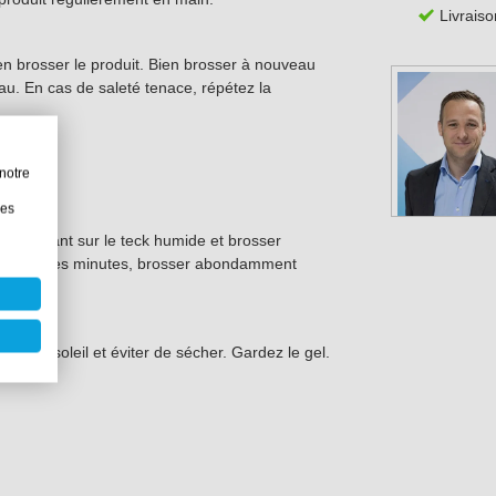
Livraiso
ien brosser le produit. Bien brosser à nouveau
u. En cas de saleté tenace, répétez la
notre
ginale.
les
nt nettoyant sur le teck humide et brosser
ès quelques minutes, brosser abondamment
 en plein soleil et éviter de sécher. Gardez le gel.