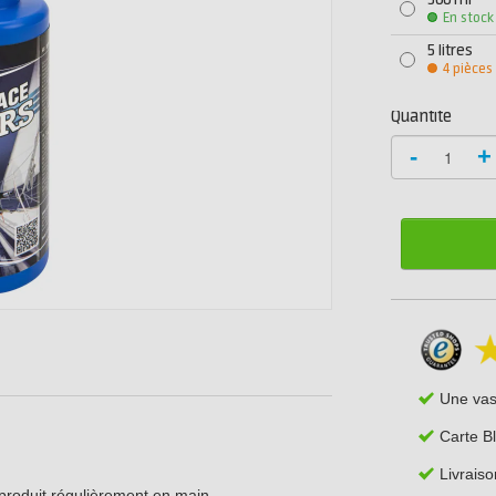
500 ml
En stock
5 litres
4 pièces
Quantité
-
+
Une va
Carte B
Livraiso
 produit régulièrement en main.