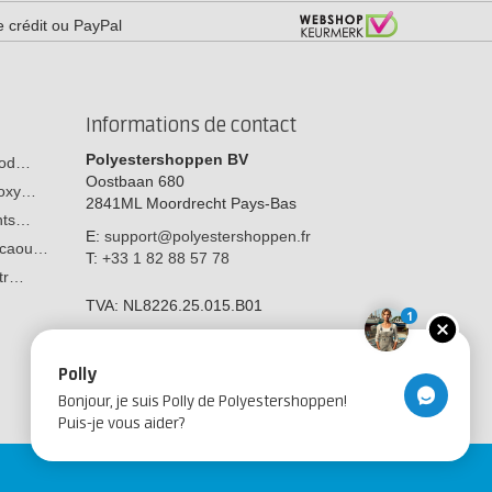
e crédit ou PayPal
Informations de contact
Polyestershoppen BV
 bod…
Oostbaan 680
poxy…
2841ML
Moordrecht
Pays-Bas
ants…
E:
support@polyestershoppen.fr
n caou…
T:
+33 1 82 88 57 78
str…
TVA:
NL8226.25.015.B01
1
Polly
Bonjour, je suis Polly de Polyestershoppen!
Puis-je vous aider?