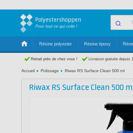
Polyestershoppen
Pour tout ce qui colle !
Résine polyester
Résine époxy
Résin
Retrait près de chez vous !
Livraison gratuite depuis 
Accueil
Polissage
Riwax RS Surface Clean 500 ml
Riwax RS Surface Clean 500 m