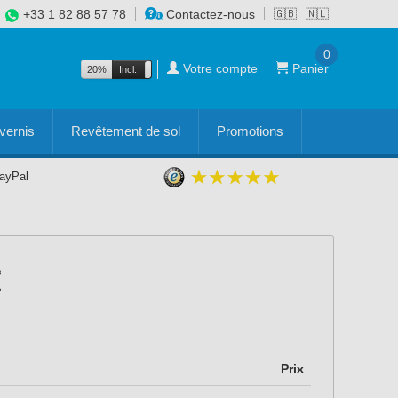
+33 1 82 88 57 78
Contactez-nous
🇬🇧
🇳🇱
0
Votre compte
Panier
20%
Incl.
Excl.
vernis
Revêtement de sol
Promotions
PayPal
Prix