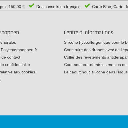
epuis 150,00 €
Des conseils en français
Carte Blue, Carte d
rshoppen
Centre d'informations
générales
Silicone hypoallergénique pour le
 Polyestershoppen.fr
Construire des drones avec de l'é
 de contact
Coller des revêtements antidérap
de confidentialité
Comment entretenir les moules e
relative aux cookies
Le caoutchouc silicone dans l'indu
el