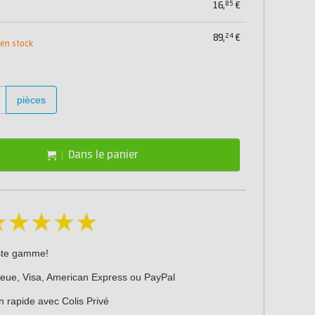
85
16,
€
24
89,
€
 en stock
pièces
Dans le panier
ste gamme!
leue, Visa, American Express ou PayPal
n rapide avec Colis Privé