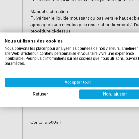
Manuel d'utilisation:
Pulvériser le liquide moussant du bas vers le haut et b
après quelques minutes puis rincer abondamment à l'ea
procédure ci-dessus.
Nous utilisons des cookies
Nettoyage de teck
Nous pouvons les placer pour analyser les données de nos visiteurs, améliorer 
Ce nettoyant nettoie votre teck et ramène la couleur ori
site Web, afficher un contenu personnalisé et vous faire vivre une expérience
inoubliable. Pour plus d'informations sur les cookies que nous utilisons, ouvrez 
Manuel d'utilisation:
paramètres.
Humidifiez d'abord la surface à traiter. Pulvériser l'age
régulièrement la surface avec une brosse douce. Apr
avec de l'eau et bien rincer.
Accepter tout
Désignation
Refuser
Non, ajuster
Bien agiter le produit avant utilisation, ne pas le traiter
Contenu 500ml