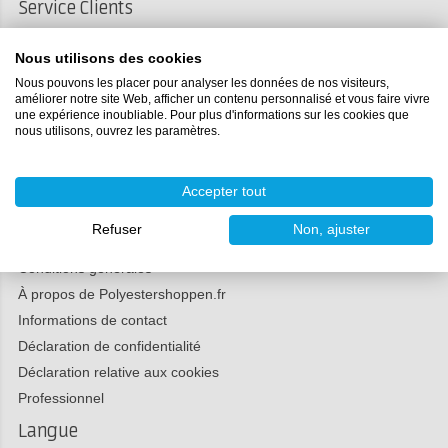
Service Clients
Commander et livrer
Nous utilisons des cookies
Retour
Nous pouvons les placer pour analyser les données de nos visiteurs,
Payer
améliorer notre site Web, afficher un contenu personnalisé et vous faire vivre
une expérience inoubliable. Pour plus d'informations sur les cookies que
Réclamations
nous utilisons, ouvrez les paramètres.
Médias sociaux
Accepter tout
Refuser
Non, ajuster
Polyestershoppen
Conditions générales
À propos de Polyestershoppen.fr
Informations de contact
Déclaration de confidentialité
Déclaration relative aux cookies
Professionnel
Langue