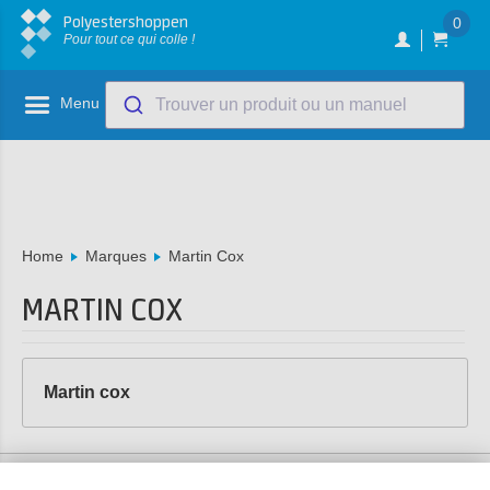
Polyestershoppen
0
Pour tout ce qui colle !
Menu
Trouver un produit ou un manuel
Home
Marques
Martin Cox
MARTIN COX
Martin cox
Service Clients:
+33 1 82 88 57 78