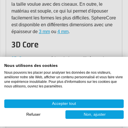
la taille voulue avec des ciseaux. En outre, le
matériau est souple, ce qui lui permet d'épouser
facilement les formes les plus difficiles. SphereCore
est disponible en différentes dimensions avec une
épaisseur de
3 mm
ou
4 mm
.
3D Core
3D Core
est un matériau de base utilisé pour les
produits en polyester et en époxy. La coupe
Nous utilisons des cookies
spéciale rend ce matériau très adapté au traitement
Nous pouvons les placer pour analyser les données de nos visiteurs,
améliorer notre site Web, afficher un contenu personnalisé et vous faire vivre
par laminage manuel et injection sous vide. Les
une expérience inoubliable. Pour plus d'informations sur les cookies que
coupes assurent un bon écoulement de la résine.
nous utilisons, ouvrez les paramètres.
3D Core est léger, facile à traiter et peut être
facilement façonné.
Accepter tout
Plus d'informations sur le
Refuser
Non, ajuster
matériel de base ?