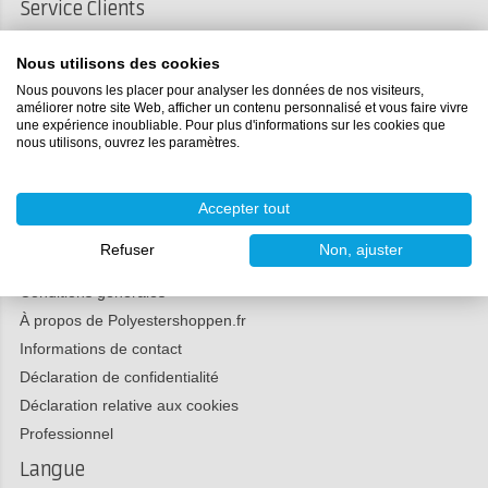
Service Clients
Commander et livrer
Nous utilisons des cookies
Retour
Nous pouvons les placer pour analyser les données de nos visiteurs,
Payer
améliorer notre site Web, afficher un contenu personnalisé et vous faire vivre
une expérience inoubliable. Pour plus d'informations sur les cookies que
Réclamations
nous utilisons, ouvrez les paramètres.
Médias sociaux
Accepter tout
Refuser
Non, ajuster
Polyestershoppen
Conditions générales
À propos de Polyestershoppen.fr
Informations de contact
Déclaration de confidentialité
Déclaration relative aux cookies
Professionnel
Langue