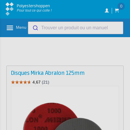
Polyestershoppen
0
Pour tout ce qui colle !
Menu
Trouver un produit ou un manuel
Disques Mirka Abralon 125mm