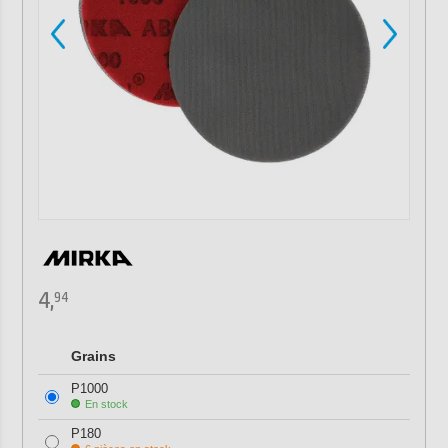
4,
94
Grains
P1000
En stock
P180