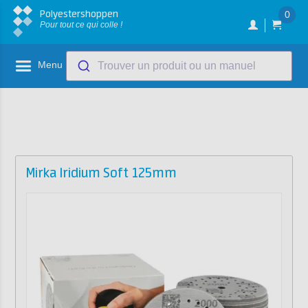
Polyestershoppen
0
Pour tout ce qui colle !
Menu
Trouver un produit ou un manuel
Mirka Iridium Soft 125mm