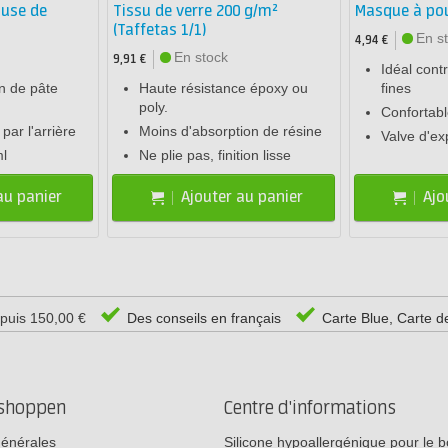
buse de
Tissu de verre 200 g/m²
Masque à pou
(Taffetas 1/1)
En s
4,94 €
En stock
9,91 €
Idéal cont
on de pâte
Haute résistance époxy ou
fines
poly.
Confortab
par l'arrière
Moins d'absorption de résine
Valve d'ex
l
Ne plie pas, finition lisse
au panier
Ajouter au panier
Ajo
epuis 150,00 €
Des conseils en français
Carte Blue, Carte d
rshoppen
Centre d'informations
générales
Silicone hypoallergénique pour le