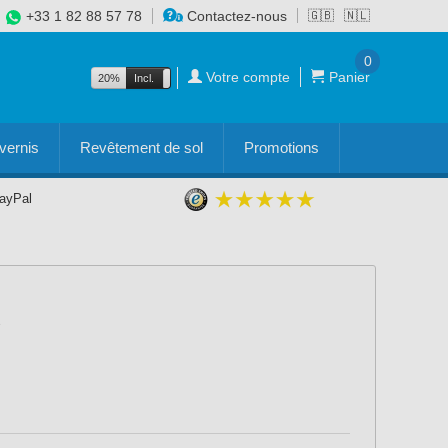
+33 1 82 88 57 78
Contactez-nous
🇬🇧
🇳🇱
0
Votre compte
Panier
20%
Incl.
Excl.
vernis
Revêtement de sol
Promotions
PayPal