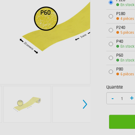
P120
En stock
P180
4 pièces
P240
5 pièces
P40
En stock
P60
En stock
P80
6 pièces
Quantité
-
+