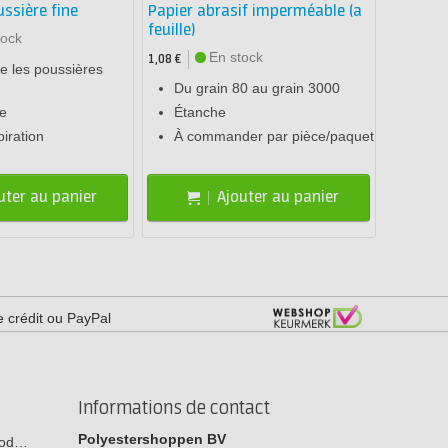
ssière fine
Papier abrasif imperméable (a
feuille)
tock
En stock
1,08 €
re les poussières
Du grain 80 au grain 3000
le
Étanche
piration
À commander par pièce/paquet
uter au panier
Ajouter au panier
e crédit ou PayPal
Informations de contact
Polyestershoppen BV
 bod…