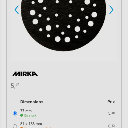
5,
45
Dimensions
Prix
77 mm
5,
45
En stock
81 x 133 mm
6,
43