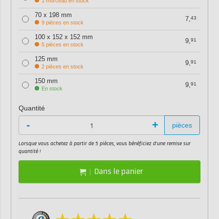
1 morceau en stock
70 x 198 mm
7,
43
9 pièces en stock
100 x 152 x 152 mm
9,
91
5 pièces en stock
125 mm
9,
91
2 pièces en stock
150 mm
9,
91
En stock
Quantité
-
+
pièces
Lorsque vous achetez à partir de 5 pièces, vous bénéficiez d'une remise sur
quantité !
Dans le panier