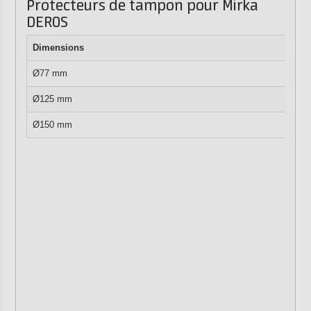
Protecteurs de tampon pour Mirka
DEROS
Dimensions
Tro
Ø77 mm
6
Ø125 mm
33
Ø150 mm
67