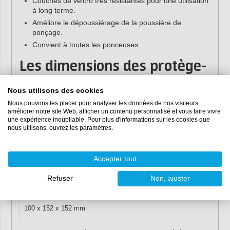
Couches de velcro très résistantes pour une utilisation
à long terme.
Améliore le dépoussiérage de la poussière de
ponçage.
Convient à toutes les ponceuses.
Les dimensions des protège-
tampons :
Nous utilisons des cookies
Les protège-tampons Mirka sont disponibles en différentes
Nous pouvons les placer pour analyser les données de nos visiteurs,
améliorer notre site Web, afficher un contenu personnalisé et vous faire vivre
tailles :
une expérience inoubliable. Pour plus d'informations sur les cookies que
nous utilisons, ouvrez les paramètres.
Protège-tampons pour Mirka DEOS
Dimensions
Tro
Accepter tout
81 x 133 mm
54
Refuser
Non, ajuster
70 x 198 mm
56
100 x 152 x 152 mm
32