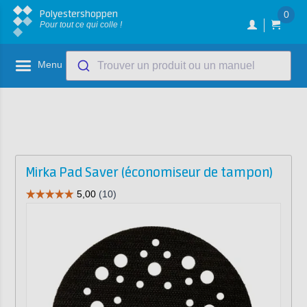
Polyestershoppen
0
Pour tout ce qui colle !
Menu
Trouver un produit ou un manuel
Mirka Pad Saver (économiseur de tampon)