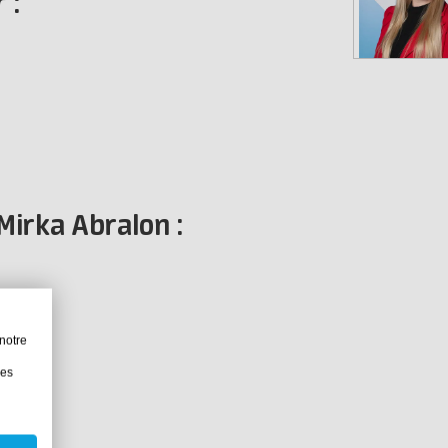
 :
Mirka Abralon :
notre
les