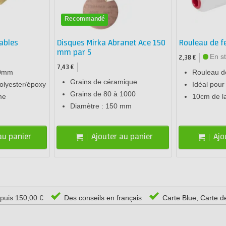
Recommandé
ables
Disques Mirka Abranet Ace 150
Rouleau de f
mm par 5
En s
2,38 €
7,43 €
50mm
Rouleau de
Grains de céramique
polyester/époxy
Idéal pour
Grains de 80 à 1000
me
10cm de l
Diamètre : 150 mm
au panier
Ajouter au panier
Ajo
epuis 150,00 €
Des conseils en français
Carte Blue, Carte d