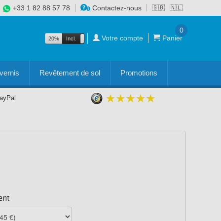
+33 1 82 88 57 78
Contactez-nous
🇬🇧
🇳🇱
0
Votre compte
Panier
20%
Incl.
Excl.
vernis
Revêtement de sol
Promotions
PayPal
ent