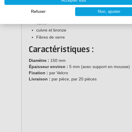
Accepter tout
Surfaces solides
Acier inoxydable
Refuser
Non, ajuster
Échantillon
Verre
cuivre et bronze
Fibres de verre
Caractéristiques :
Diamètre :
150 mm
Épaisseur environ :
5 mm (avec support en mousse)
Fixation :
par Velcro
Livraison :
par pièce, par 20 pièces