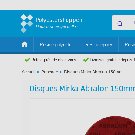
Polyestershoppen
Pour tout ce qui colle !
Résine polyester
Résine époxy
Résin
Retrait près de chez vous !
Livraison gratuite depuis 
Accueil
Ponçage
Disques Mirka Abralon 150mm
Disques Mirka Abralon 150m