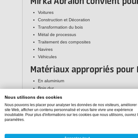
Mirka Abralon convient pour
Voitures
Construction et Décoration
Transformation du bois
Métal de processus
Traitement des composites
Navires
Véhicules
Matériaux appropriés pour 
En aluminium
Bois dur
Acier doux
Nous utilisons des cookies
Acier au carbone
Nous pouvons les placer pour analyser les données de nos visiteurs, améliorer 
site Web, afficher un contenu personnalisé et vous faire vivre une expérience
Métal non ferreux
inoubliable. Pour plus d'informations sur les cookies que nous utilisons, ouvrez 
Peinture au sable
paramètres.
Peindre
Plastiques