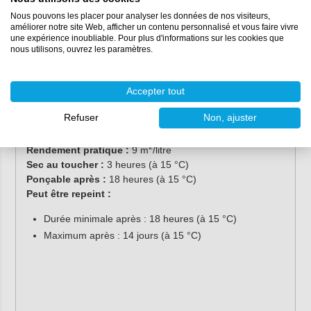
Couleur :
blanc
Nous pouvons les placer pour analyser les données de nos visiteurs,
Aspect :
mat
améliorer notre site Web, afficher un contenu personnalisé et vous faire vivre
Densité :
1,43
une expérience inoubliable. Pour plus d'informations sur les cookies que
% solides :
48 %
nous utilisons, ouvrez les paramètres.
Durée de conservation :
2 ans
Teneur en COV :
256 g/litre
Accepter tout
Méthode d'application :
Pinceau
,
rouleau de
feutre
ou
rouleau de velours
Refuser
Non, ajuster
Température minimale d'application :
5 °C
Nombre de couches recommandé :
2 - 4
2
Rendement pratique :
9 m
/litre
Sec au toucher :
3 heures (à 15 °C)
Ponçable après :
18 heures (à 15 °C)
Peut être repeint :
Durée minimale après : 18 heures (à 15 °C)
Maximum après : 14 jours (à 15 °C)