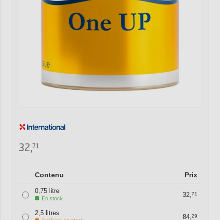
32,
71
Contenu
Prix
0,75 litre
32,
71
En stock
2,5 litres
84,
29