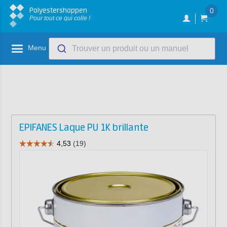
Polyestershoppen
0
Pour tout ce qui colle !
Menu
Trouver un produit ou un manuel
EPIFANES Laque PU 1K brillante