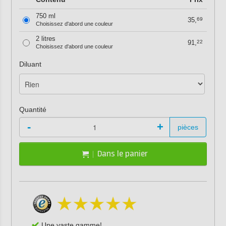
750 ml
35,
69
Choisissez d'abord une couleur
2 litres
91,
22
Choisissez d'abord une couleur
Diluant
Quantité
-
+
pièces
Dans le panier
Une vaste gamme!