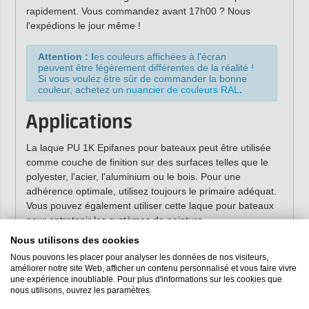
rapidement. Vous commandez avant 17h00 ? Nous
l'expédions le jour même !
Attention : l
es couleurs affichées à l'écran
peuvent être légèrement différentes de la réalité !
Si vous voulez être sûr de commander la bonne
couleur, achetez un
nuancier de couleurs
RAL
.
Applications
La laque PU 1K Epifanes pour bateaux peut être utilisée
comme couche de finition sur des surfaces telles que le
polyester, l'acier, l'aluminium ou le bois. Pour une
adhérence optimale, utilisez toujours le primaire adéquat.
Vous pouvez également utiliser cette laque pour bateaux
pour entretenir les systèmes de peinture
monocomposants existants, quelle que soit la marque.
Nous utilisons des cookies
Nous pouvons les placer pour analyser les données de nos visiteurs,
Avantages de la laque
améliorer notre site Web, afficher un contenu personnalisé et vous faire vivre
une expérience inoubliable. Pour plus d'informations sur les cookies que
Epifanes
nous utilisons, ouvrez les paramètres.