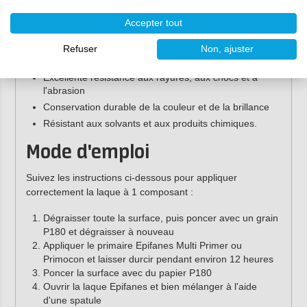
Laque bateau monocomposante brillante de haute
qualité
Accepter tout
Facile à appliquer
Disponible dans les couleurs standard, les couleurs
Refuser
Non, ajuster
RAL et les couleurs sur demande
Excellente résistance aux rayures, aux chocs et à
l'abrasion
Conservation durable de la couleur et de la brillance
Résistant aux solvants et aux produits chimiques.
Mode d'emploi
Suivez les instructions ci-dessous pour appliquer
correctement la laque à 1 composant :
Dégraisser toute la surface, puis poncer avec un grain
P180 et dégraisser à nouveau
Appliquer le primaire Epifanes Multi Primer ou
Primocon et laisser durcir pendant environ 12 heures
Poncer la surface avec du papier P180
Ouvrir la laque Epifanes et bien mélanger à l'aide
d'une spatule