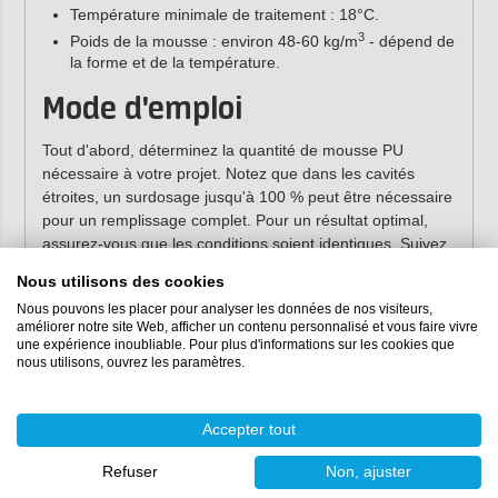
Température minimale de traitement : 18°C.
3
Poids de la mousse : environ 48-60 kg/m
- dépend de
la forme et de la température.
Mode d'emploi
Tout d'abord, déterminez la quantité de mousse PU
nécessaire à votre projet. Notez que dans les cavités
étroites, un surdosage jusqu'à 100 % peut être nécessaire
pour un remplissage complet. Pour un résultat optimal,
assurez-vous que les conditions soient identiques. Suivez
les étapes ci-dessous pour utiliser le produit :
Nous utilisons des cookies
Maintenez la température des composants A et B
Nous pouvons les placer pour analyser les données de nos visiteurs,
améliorer notre site Web, afficher un contenu personnalisé et vous faire vivre
constante (au moins 18 °C).
une expérience inoubliable. Pour plus d'informations sur les cookies que
Pesez ou mesurez précisément les deux composants
nous utilisons, ouvrez les paramètres.
avant de les mélanger.
Mélangez le composant A et ajoutez-y le composant B.
Utilisez un mélangeur de grande capacité (par
Accepter tout
exemple, un
mélangeur à spirale
) et mélangez à une
vitesse de 1 500 tours par minute pour des lots de 5 à
Refuser
Non, ajuster
10 kg. Un surdosage de mousse dans les cavités