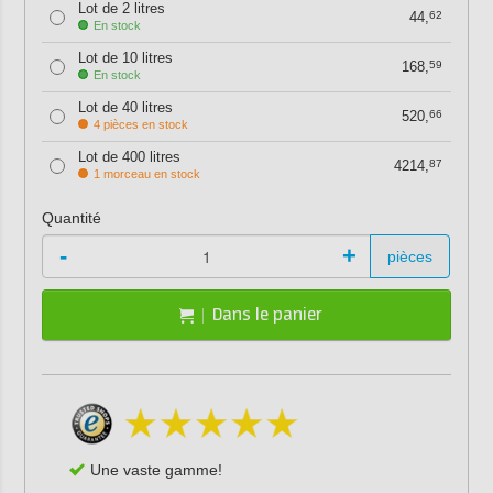
Lot de 2 litres
44,
62
En stock
Lot de 10 litres
168,
59
En stock
Lot de 40 litres
520,
66
4 pièces en stock
Lot de 400 litres
4214,
87
1 morceau en stock
Quantité
-
+
pièces
Dans le panier
Une vaste gamme!