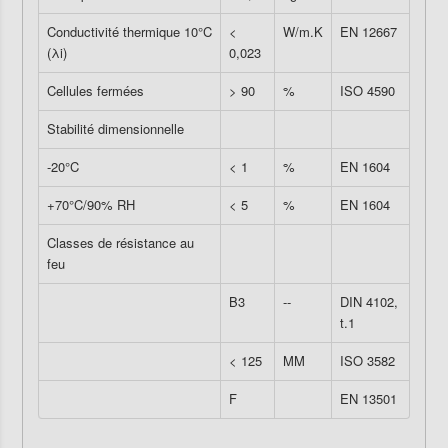
Conductivité thermique 10°C
<
W/m.K
EN 12667
(λi)
0,023
Cellules fermées
> 90
%
ISO 4590
Stabilité dimensionnelle
-20°C
< 1
%
EN 1604
+70°C/90% RH
< 5
%
EN 1604
Classes de résistance au
feu
B3
--
DIN 4102,
t.1
< 125
MM
ISO 3582
F
EN 13501