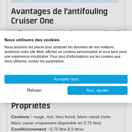
Avantages de l'antifouling
Cruiser One
Convient aux voiliers et aux bateaux à moteur (jusqu'à
25 nœuds).
Nous utilisons des cookies
Excellent pour le polyester (gelocat), le bois et l'acier.
Nous pouvons les placer pour analyser les données de nos visiteurs,
Peut être appliqué jusqu'à 6 mois avant la mise à
améliorer notre site Web, afficher un contenu personnalisé et vous faire vivre
une expérience inoubliable. Pour plus d'informations sur les cookies que
l'eau.
nous utilisons, ouvrez les paramètres.
Se transforme en un film de faible épaisseur
(antifouling auto-affûtant).
Accepter tout
Attention
: International Cruiser One est à base
de cuivre et ne peut pas être appliqué sur un
Refuser
Non, ajuster
support en aluminium !
Propriétés
Couleurs :
rouge, noir, bleu foncé, blanc cassé (note :
blanc cassé uniquement disponible en 0,75 litre)
Conditionnement :
0,75 litre & 5 litres