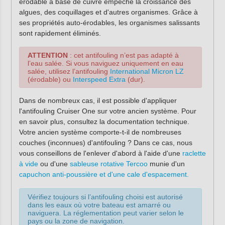
érodable à base de cuivre empêche la croissance des
algues, des coquillages et d'autres organismes. Grâce à
ses propriétés auto-érodables, les organismes salissants
sont rapidement éliminés.
ATTENTION
: cet antifouling n’est pas adapté à
l’eau salée. Si vous naviguez uniquement en eau
salée, utilisez l’antifouling
International Micron LZ
(érodable) ou
Interspeed Extra
(dur).
Dans de nombreux cas, il est possible d'appliquer
l'antifouling Cruiser One sur votre ancien système. Pour
en savoir plus, consultez la documentation technique.
Votre ancien système comporte-t-il de nombreuses
couches (inconnues) d'antifouling ? Dans ce cas, nous
vous conseillons de l'enlever d'abord à l'aide d'une
raclette
à vide
ou d'une
sableuse rotative Tercoo
munie d'un
capuchon anti-poussière et d'une cale d'espacement.
Vérifiez toujours si l’antifouling choisi est autorisé
dans les eaux où votre bateau est amarré ou
naviguera. La réglementation peut varier selon le
pays ou la zone de navigation.