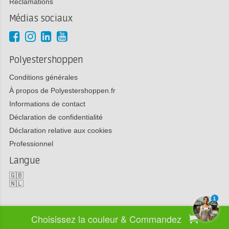
Réclamations
Médias sociaux
Polyestershoppen
Conditions générales
À propos de Polyestershoppen.fr
Informations de contact
Déclaration de confidentialité
Déclaration relative aux cookies
Professionnel
Langue
🇬🇧
🇳🇱
1
Choisissez la couleur & Commandez
Copyright 2026 Polyestershoppen bv