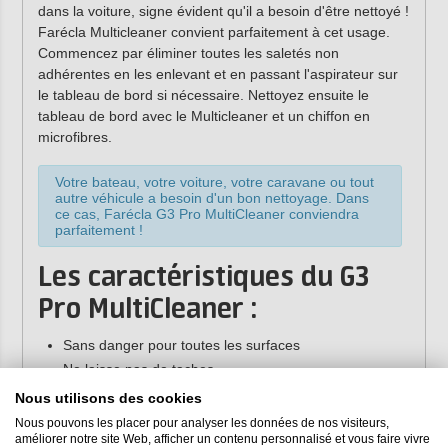
dans la voiture, signe évident qu'il a besoin d'être nettoyé !
Farécla Multicleaner convient parfaitement à cet usage.
Commencez par éliminer toutes les saletés non
adhérentes en les enlevant et en passant l'aspirateur sur
le tableau de bord si nécessaire. Nettoyez ensuite le
tableau de bord avec le Multicleaner et un chiffon en
microfibres.
Votre bateau, votre voiture, votre caravane ou tout
autre véhicule a besoin d'un bon nettoyage. Dans
ce cas, Farécla G3 Pro MultiCleaner conviendra
parfaitement !
Les caractéristiques du G3
Pro MultiCleaner :
Sans danger pour toutes les surfaces
Ne laisse pas de taches
Très puissant
Nous utilisons des cookies
Décompose l'huile et la graisse
Nous pouvons les placer pour analyser les données de nos visiteurs,
améliorer notre site Web, afficher un contenu personnalisé et vous faire vivre
Sans silicone (sans danger pour les ateliers de