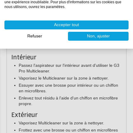
une expérience inoubliable. Pour plus d'informations sur les cookies que
carrosserie)
nous utilisons, ouvrez les paramètres.
Son mode d'emploi :
Accepter tout
Le nettoyant universel Farécla est facile à utiliser et
convient à l'intérieur et à l'extérieur de votre voiture.
Refuser
Non, ajuster
Suivez les instructions ci-dessous pour un résultat optimal
:
Intérieur
Passez l'aspirateur sur l'intérieur avant d'utiliser le G3
Pro Multicleaner.
Vaporisez le Multicleaner sur la zone à nettoyer.
Essuyer avec une brosse pour intérieur ou un chiffon
en microfibres.
Enlevez tout résidu à l'aide d'un chiffon en microfibre
propre.
Extérieur
Vaporisez Multicleaner sur la zone à nettoyer.
Frottez avec une brosse ou un chiffon en microfibres