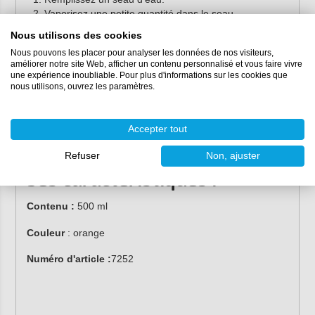
Vaporisez une petite quantité dans le seau.
Appliquer à l'aide d'une éponge.
Nous utilisons des cookies
Ensuite, frottez bien la surface.
Nous pouvons les placer pour analyser les données de nos visiteurs,
Pulvérisez la surface à l'aide d'un nettoyeur haute
améliorer notre site Web, afficher un contenu personnalisé et vous faire vivre
pression ou d'un tuyau d'arrosage.
une expérience inoubliable. Pour plus d'informations sur les cookies que
nous utilisons, ouvrez les paramètres.
Après avoir éliminé la saleté la plus grossière, il est
conseillé d'utiliser le
Gant d'Argile Farécla G3 Pro
en
combinaison avec le
Détachant Rapide Farécla G3 Pro
Accepter tout
pour éliminer la saleté la plus tenace, microscopique et
rétractée de la peinture.
Refuser
Non, ajuster
Ses caractéristiques :
Contenu :
500 ml
Couleur
: orange
Numéro d'article :
7252