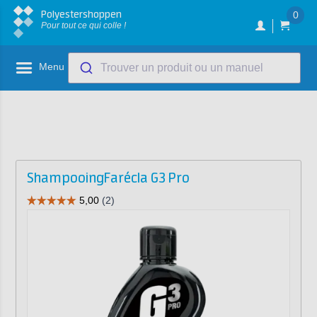
Polyestershoppen
0
Pour tout ce qui colle !
Menu
Trouver un produit ou un manuel
ShampooingFarécla G3 Pro