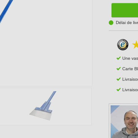
Délai de li
Une va
Carte B
Livraiso
Livraiso