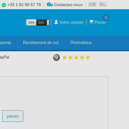
+33 1 82 88 57 78
Contactez-nous
🇬🇧
🇳🇱
0
Votre compte
Panier
20%
Incl.
Excl.
vernis
Revêtement de sol
Promotions
PayPal
pièces