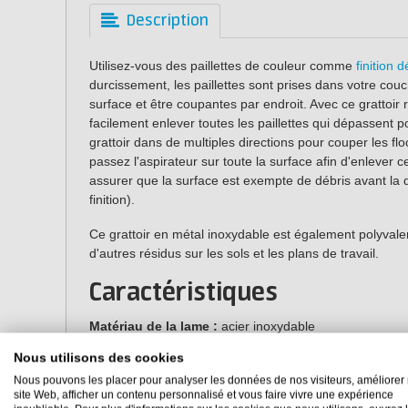
Description
Utilisez-vous des paillettes de couleur comme
finition 
durcissement, les paillettes sont prises dans votre cou
surface et être coupantes par endroit. Avec ce grattoir
facilement enlever toutes les paillettes qui dépassent po
grattoir dans de multiples directions pour couper les f
passez l'aspirateur sur toute la surface afin d'enlever c
assurer que la surface est exempte de débris avant la 
finition).
Ce grattoir en métal inoxydable est également polyvalent 
d'autres résidus sur les sols et les plans de travail.
Caractéristiques
Matériau de la lame :
acier inoxydable
Matériau du manche :
fibre de verre
Nous utilisons des cookies
Largeur de la lame :
200 mm
Nous pouvons les placer pour analyser les données de nos visiteurs, améliorer 
Longueur du grattoir :
1350 mm
site Web, afficher un contenu personnalisé et vous faire vivre une expérience