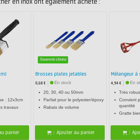
cher en inox ont également acheté :
Souvent choisi
cm)
Brosses plates jetables
Mélangeur à 
En stock
En s
0,68 €
4,94 €
20, 30, 40 ou 50mm
Très robust
sse : 12x3cm
Parfait pour le polyester/époxy
Convient 
quantité
rs travaux
Rabais de volume
Gratte bie
au panier
Ajouter au panier
Ajo