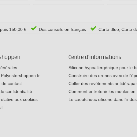
epuis 150,00 €
Des conseils en français
Carte Blue, Carte d
rshoppen
Centre d'informations
générales
Silicone hypoallergénique pour le
 Polyestershoppen.fr
Construire des drones avec de l'é
 de contact
Coller des revêtements antidérap
de confidentialité
Comment entretenir les moules e
relative aux cookies
Le caoutchouc silicone dans l'indu
el