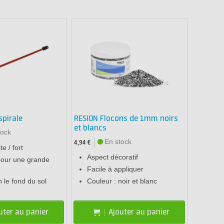
spirale
RESION Flocons de 1mm noirs
et blancs
tock
En stock
4,94 €
e / fort
Aspect décoratif
pour une grande
Facile à appliquer
n le fond du sol
Couleur : noir et blanc
uter au panier
Ajouter au panier