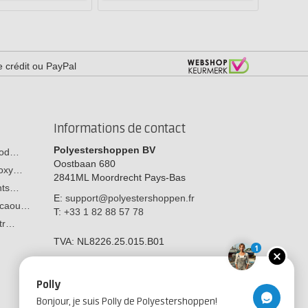
e crédit ou PayPal
Informations de contact
Polyestershoppen BV
 bod…
Oostbaan 680
poxy…
2841ML
Moordrecht
Pays-Bas
ants…
E:
support@polyestershoppen.fr
n caou…
T:
+33 1 82 88 57 78
str…
TVA:
NL8226.25.015.B01
1
Polly
Bonjour, je suis Polly de Polyestershoppen!