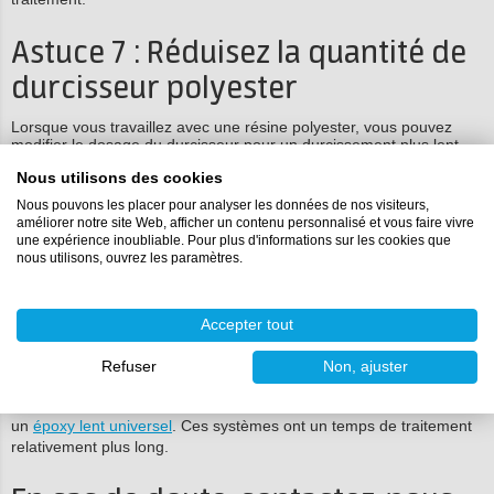
Astuce 7 : Réduisez la quantité de
durcisseur polyester
Lorsque vous travaillez avec une résine polyester, vous pouvez
modifier le dosage du durcisseur pour un durcissement plus lent.
Avec la résine de stratification, vous pouvez utiliser 1,5% pour un
Nous utilisons des cookies
temps de traitement plus long. Voir la fiche produit de la
résine de
stratification polyester
ou de la
résine de coulée de polyester
.
Nous pouvons les placer pour analyser les données de nos visiteurs,
améliorer notre site Web, afficher un contenu personnalisé et vous faire vivre
S'il vous plaît noter! Conservez toujours le rapport de mélange
une expérience inoubliable. Pour plus d'informations sur les cookies que
spécifié pour l'époxy.
nous utilisons, ouvrez les paramètres.
Astuce 8 : Utilisez un autre
Accepter tout
système époxy
Refuser
Non, ajuster
Si possible, vous pouvez opter pour un autre système époxy. Par
exemple, une résine de coulée
pour de grandes pièces coulées
ou
un
époxy lent universel
. Ces systèmes ont un temps de traitement
relativement plus long.