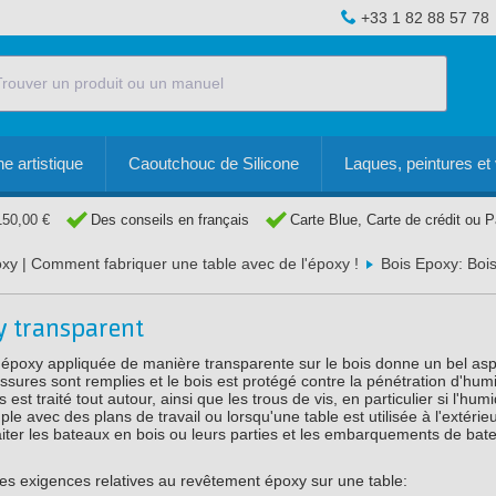
+33 1 82 88 57 78
e artistique
Caoutchouc de Silicone
Laques, peintures et 
150,00 €
Des conseils en français
Carte Blue, Carte de crédit ou 
oxy | Comment fabriquer une table avec de l'époxy !
Bois Epoxy: Boi
xy transparent
poxy appliquée de manière transparente sur le bois donne un bel asp
 fissures sont remplies et le bois est protégé contre la pénétration d'humi
 est traité tout autour, ainsi que les trous de vis, en particulier si l'humi
e avec des plans de travail ou lorsqu'une table est utilisée à l'extérieur
aiter les bateaux en bois ou leurs parties et les embarquements de ba
es exigences relatives au revêtement époxy sur une table: