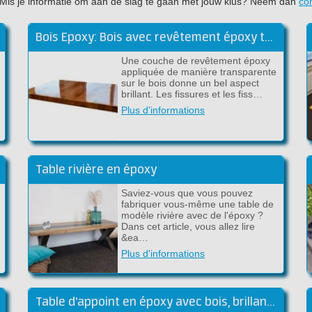
jet. Mis je informatie om aan de slag te gaan met jouw klus? Neem dan
co
Bois Epoxy: Bois avec revêtement époxy transparent
Une couche de revêtement époxy
appliquée de manière transparente
sur le bois donne un bel aspect
brillant. Les fissures et les fiss…
Plus d'informations
Table rivière en époxy
Saviez-vous que vous pouvez
fabriquer vous-même une table de
modèle rivière avec de l'époxy ?
Dans cet article, vous allez lire
&ea…
Plus d'informations
Table d'appoint en époxy avec bois, brillant dans le noir