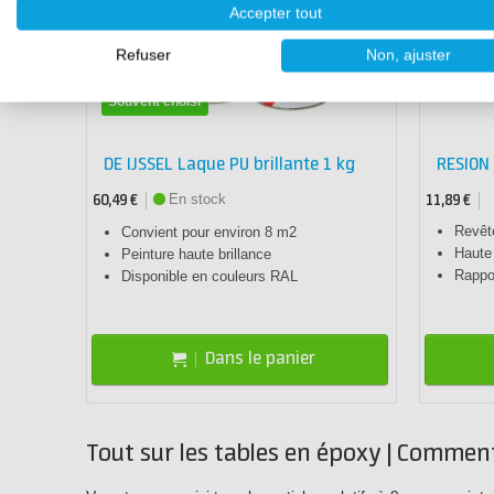
Accepter tout
Refuser
Non, ajuster
Souvent choisi
DE IJSSEL Laque PU brillante 1 kg
RESION 
En stock
60,49 €
11,89 €
Revêt
Convient pour environ 8 m2
Haute
Peinture haute brillance
Rappo
Disponible en couleurs RAL
Dans le panier
Tout sur les tables en époxy | Comment