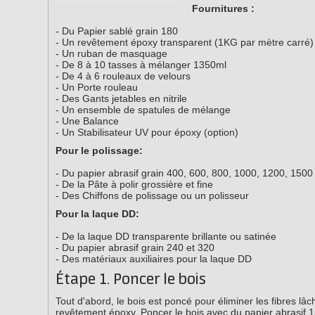
Fournitures :
- Du Papier sablé grain 180
- Un revêtement époxy transparent (1KG par mètre carré)
- Un ruban de masquage
- De 8 à 10 tasses à mélanger 1350ml
- De 4 à 6 rouleaux de velours
- Un Porte rouleau
- Des Gants jetables en nitrile
- Un ensemble de spatules de mélange
- Une Balance
- Un Stabilisateur UV pour époxy (option)
Pour le polissage:
- Du papier abrasif grain 400, 600, 800, 1000, 1200, 1500
- De la Pâte à polir grossière et fine
- Des Chiffons de polissage ou un polisseur
Pour la laque DD:
- De la laque DD transparente brillante ou satinée
- Du papier abrasif grain 240 et 320
- Des matériaux auxiliaires pour la laque DD
Étape 1. Poncer le bois
Tout d'abord, le bois est poncé pour éliminer les fibres l
revêtement époxy. Poncer le bois avec du papier abrasif 15