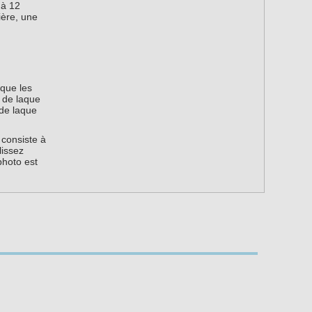
 à 12
ière, une
 que les
s de laque
 de laque
 consiste à
lissez
photo est