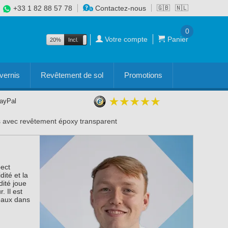
+33 1 82 88 57 78
Contactez-nous
🇬🇧
🇳🇱
0
Votre compte
Panier
20%
Incl.
Excl.
vernis
Revêtement de sol
Promotions
PayPal
s avec revêtement époxy transparent
ect
dité et la
dité joue
. Il est
teaux dans