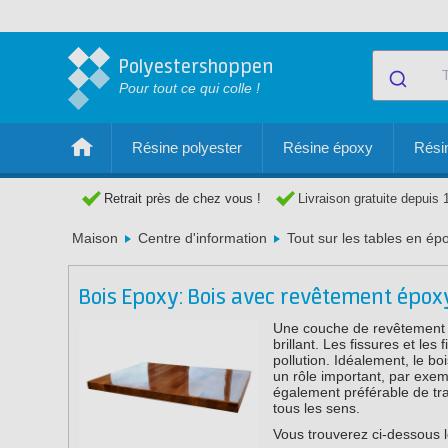
Polyestershoppen
Pour tout ce qui colle !
Résine polyester
Résine époxy
Résin
Retrait près de chez vous !
Livraison gratuite depuis 
Maison
Centre d'information
Tout sur les tables en ép
Bois Epoxy: Bois avec revêtement épo
Une couche de revêtement é
brillant. Les fissures et les
pollution. Idéalement, le bois
un rôle important, par exempl
également préférable de tr
tous les sens.
Vous trouverez ci-dessous l