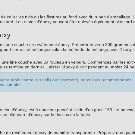
e de coller les nids ou les fissures au fond avec du ruban d'emballage. 
 plus tard. Les restes d'époxy peuvent être enlevés également plus tard
poxy
rons une couche de revêtement époxy. Préparer environ 300 grammes d
pport correct et mélangez selon la méthode de mélange avec 2 récipie
z une fine couche avec un rouleau en velours. Commencez par les extr
ête se termine en dernier. Laisser l'époxy durcir pendant au moins 24 he
otre table contre le soleil (jaunissement), nous vous recommandons
oxy complet.
 couche d'époxy, est à nouveau poncé à l'aide d'un grain 150. Le ponça
ouche ultérieure d'époxy sur le dessus de la table.
uche de revêtement époxy de manière transparente. Préparez une quant