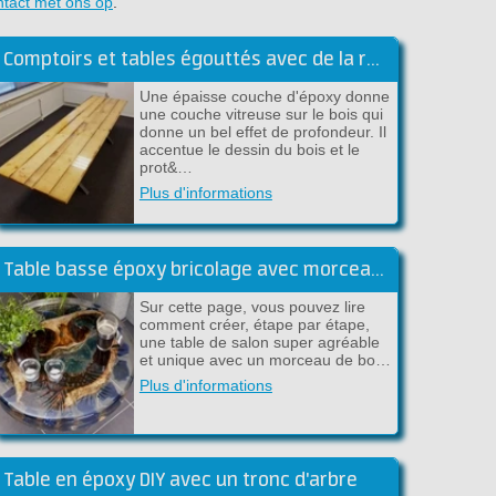
ntact met ons op
.
Comptoirs et tables égouttés avec de la résine époxy
Une épaisse couche d'époxy donne
une couche vitreuse sur le bois qui
donne un bel effet de profondeur. Il
accentue le dessin du bois et le
prot&…
Plus d'informations
Table basse époxy bricolage avec morceau de bois flottant
Sur cette page, vous pouvez lire
comment créer, étape par étape,
une table de salon super agréable
et unique avec un morceau de bo…
Plus d'informations
Table en époxy DIY avec un tronc d'arbre