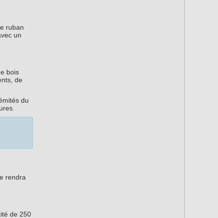
Le ruban
 avec un
e bois
nts, de
émités du
ures.
ge rendra
ité de 250