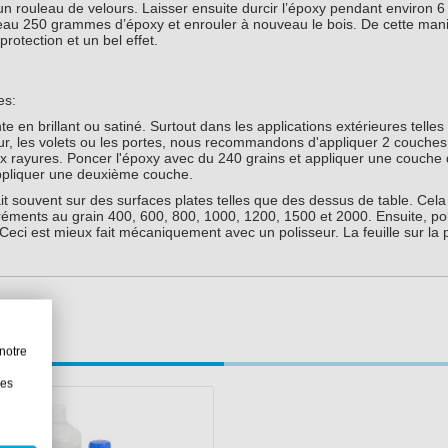
n rouleau de velours. Laisser ensuite durcir l’époxy pendant environ 6
uveau 250 grammes d’époxy et enrouler à nouveau le bois. De cette man
otection et un bel effet.
es:
en brillant ou satiné. Surtout dans les applications extérieures telles
ieur, les volets ou les portes, nous recommandons d'appliquer 2 couche
aux rayures. Poncer l'époxy avec du 240 grains et appliquer une couche
ppliquer une deuxième couche.
fait souvent sur des surfaces plates telles que des dessus de table. Cela
réments au grain 400, 600, 800, 1000, 1200, 1500 et 2000. Ensuite, po
Ceci est mieux fait mécaniquement avec un polisseur. La feuille sur la 
notre
les