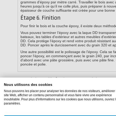
grammes d'époxy par mètre carré. Travailler le bois avec u
heures jusqu’à ce qu’il ne colle plus, puis préparer à no
épaisseur de couche suffisante est créée pour une bonne pr
Étape 6. Finition
Pour finir le bois et la couche époxy, il existe deux méthod
Vous pouvez terminer l'époxy avec la laque DD transparente 
bateaux, les tables d'extérieur et autres meubles d'extér
DD. Cela protège l'époxy et rend votre produit résistant 
DD. Poncer après le durcissement avec du grain 320 et a
Une autre possibilité est le polissage de l'époxy. Cela se 
poncer l'époxy, en commençant avec le grain 240, par inc
d'abord avec une pâte grossière, puis avec une pâte fine. 
poncée et polie.
Produits utilisés dans cet article
Nous utilisons des cookies
Produit 1 du 2
Nous pouvons les placer pour analyser les données de nos visiteurs, améliorer 
site Web, afficher un contenu personnalisé et vous faire vivre une expérience
inoubliable. Pour plus d'informations sur les cookies que nous utilisons, ouvrez 
paramètres.