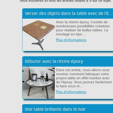
Vous trouverez ici tous les articles relatifs à 9 sur ce su
Verser des objets dans la table avec de l'époxy transparent
Avec la résine époxy, il existe de
nombreuses possibilités créatives
pour réaliser de belles tables. Le
moulage en épo…
Plus d'informations
Débuter avec la résine époxy
Dans cet article, nous allons vous
montrer comment fabriquer votre
propre table en effet marbre avec
de l'époxy. Vous pouvez facilement
la faire vous-m…
Plus d'informations
Une table brillante dans le noir