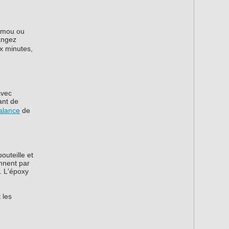
r mou ou
angez
ux minutes,
avec
ant de
alance
de
outeille et
onnent par
. L'époxy
 les