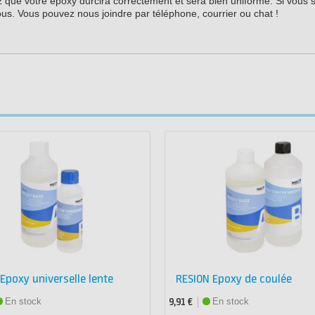
ez que votre époxy durcira correctement et sera bien uniforme. Si vous 
ous. Vous pouvez nous joindre par téléphone, courrier ou chat !
Epoxy universelle lente
RESION Epoxy de coulée
En stock
En stock
9,91 €