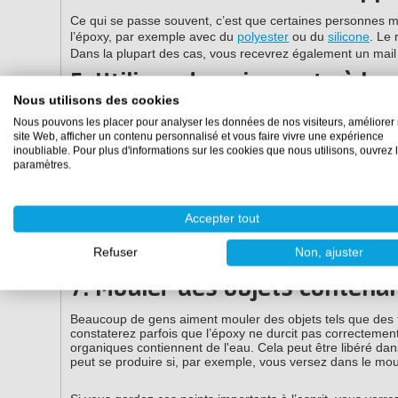
Ce qui se passe souvent, c’est que certaines personnes ma
l’époxy, par exemple avec du
polyester
ou du
silicone
. Le 
Dans la plupart des cas, vous recevrez également un mail 
5. Utilisez des pigments à ba
Nous utilisons des cookies
L'époxy et l'humidité ne sont pas amis pendant le proces
Nous pouvons les placer pour analyser les données de nos visiteurs, améliorer 
sont mélangés avec de l’époxy, le durcissement peut être
site Web, afficher un contenu personnalisé et vous faire vivre une expérience
Utilisez donc toujours des pigments spéciaux pour époxy, 
inoubliable. Pour plus d'informations sur les cookies que nous utilisons, ouvrez 
TransTint
. Voir plus de types de
pigments
conseillés.
paramètres.
6. Traitement insuffisant de 
Accepter tout
Si le substrat est trop glissant, il est possible que la "for
petites îles dans l'époxy. Cela est souvent dû à des "prob
Refuser
Non, ajuster
substrat. On peut remédier à cela en ponçant grossièrement 
7. Mouler des objets contenan
Beaucoup de gens aiment mouler des objets tels que des fl
constaterez parfois que l’époxy ne durcit pas correctemen
organiques contiennent de l'eau. Cela peut être libéré dan
peut se produire si, par exemple, vous versez dans le moul