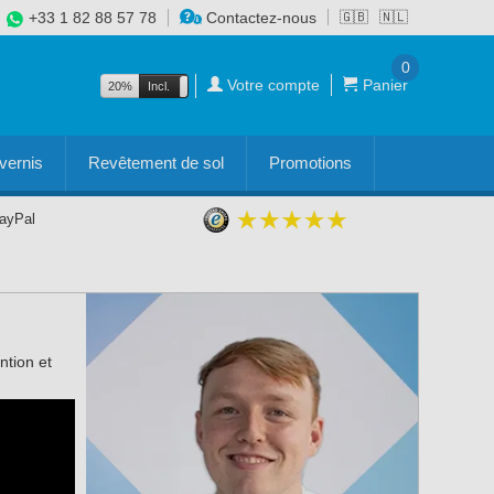
+33 1 82 88 57 78
Contactez-nous
🇬🇧
🇳🇱
0
Votre compte
Panier
20%
Incl.
Excl.
vernis
Revêtement de sol
Promotions
PayPal
ntion et