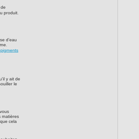
 de
u produit.
ase d’eau
rme.
s
pigments
il y ait de
uiller le
 vous
s matières
 que cela