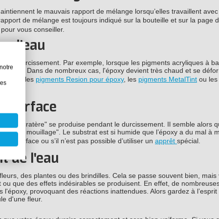
intiennent le mauvais rapport de mélange lorsqu’elles travaillent avec
rapport de mélange est toujours indiqué sur la bouteille et sur la page d
pour vous conseiller.
se d'eau
sus de durcissement. Par exemple, lorsque les pigments acryliques à b
notre
 étrange. Dans de nombreux cas, l'époxy devient très chaud et se défo
tels que les
pigments Resion pour époxy
, les
pigments MetalTint
ou le
les
la surface
mation de cratère" se produise pendant le durcissement. Il semble alors qu'
lèmes de mouillage". Le substrat est si humide que l’époxy a du mal à mo
la surface ou s’il n’est pas possible d’utiliser un
apprêt
spécial.
t de l'eau
eurs, des plantes ou des brindilles. Cela se passe souvent bien, mais
t ou que des effets indésirables se produisent. En effet, de nombreuse
s l'époxy, provoquant des réactions inattendues. Alors gardez à l’esprit
e d'une fleur.