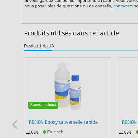
Si vous gardez ces points importants à l’esprit, vous verr
nous poser plus de questions ou de conseils,
contactez
-n
Produits utilisés dans cet article
Produit 1 du 13
Souvent choisi
RESION Epoxy universelle rapide
RESION 
En stock
12,89 €
12,89 €