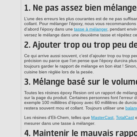
1. Ne pas assez bien mélange
L’une des erreurs les plus courantes est de ne pas suffis
collant. Pour mélanger l’époxy, nous vous recommandons
d'abord l'époxy dans une
tasse à mélanger
, pendant envir
versez le mélange dans une deuxième tasse et répétez ce p
2. Ajouter trop ou trop peu d
Ce qui arrive aussi souvent, c’est d’ajouter trop ou trop 
précision ou parce que l’on pense que l’époxy durcira plus 
toujours garder le rapport de mélange en bon état ! Sinon, 
cuisine bien règlée lors de la pesée.
3. Mélange basé sur le volum
Toutes les résines époxy Resion ont un rapport de mélange 
sur la page du produit. Certaines personnes font l'erreur
exemple 100 millilitres d'époxy avec 60 millilitres de du
restera souvent mou et collant. Toujours utiliser une
balan
Les résines d'Eli-Chem, telles que
MasterCast
,
TotalCast
e
mesurer dans une tasse à mélanger.
4. Maintenir le mauvais rapp