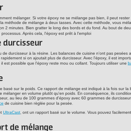
r
amment mélanger. Si votre époxy ne se mélange pas bien, il peut reste
 la méthode de mélange à deux tasses. Avec cette méthode, vous mél
on 2 minutes. Bien gratter le long des bords et du fond. Au bout de de
rocessus. Après cela, l'époxy est prêt à l'emploi
e durcisseur
peu de durcisseur à la résine. Les balances de cuisine n’ont pas pesées 
rapidement si on ajoutait plus de durcisseur. Avec l'époxy, il est import
il est possible que l'époxy reste mou ou collant. Toujours utiliser une
b
e
basé sur le poids. Ce rapport de mélange est indiqué à la fois sur la b
 de mélanger en volume plutôt qu'en poids. En conséquence, ils conditi
rcisseur, au lieu de 100 grammes d'époxy avec 60 grammes de durcisseur
ce
de cuisine bien règlée pour la pesée.
t
UltraCast
, ont un rapport basé sur le volume. Vous pouvez facilement
ort de mélange