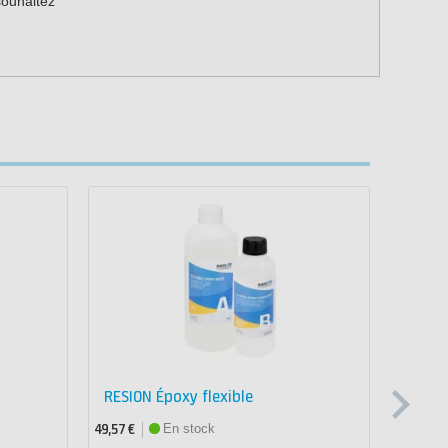
souhaitez
RESION Époxy flexible
RESIO
En stock
49,57 €
27,76 €