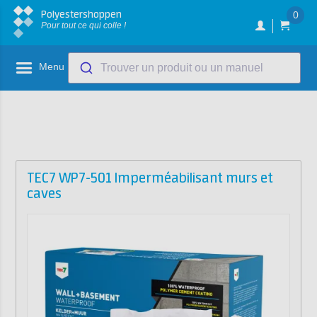
Polyestershoppen
0
Pour tout ce qui colle !
Menu
Trouver un produit ou un manuel
TEC7 WP7-501 Imperméabilisant murs et
caves