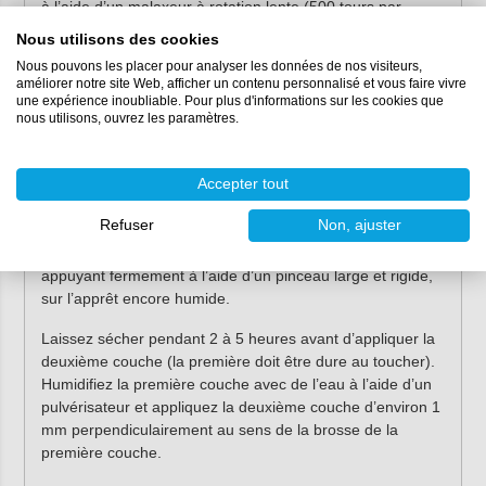
à l’aide d’un malaxeur à rotation lente (500 tours par
minute) jusqu’à obtenir une pâte visqueuse et sans
Nous utilisons des cookies
grumeaux, puis laissez reposer 2 minutes. Remuez à
Nous pouvons les placer pour analyser les données de nos visiteurs,
nouveau avant utilisation. Le mélange est utilisable
améliorer notre site Web, afficher un contenu personnalisé et vous faire vivre
pendant 35 à 45 minutes, en fonction de la température
une expérience inoubliable. Pour plus d'informations sur les cookies que
nous utilisons, ouvrez les paramètres.
ambiante. Si le produit commence à prendre dans le pot,
n’ajoutez jamais d’eau pour respecter le rapport de
mélange : mélangez donc au maximum la quantité de
Accepter tout
produit que vous pouvez appliquer pendant le temps
d’application.
Refuser
Non, ajuster
Appliquez la première couche d’environ 1 mm en
appuyant fermement à l’aide d’un pinceau large et rigide,
sur l’apprêt encore humide.
Laissez sécher pendant 2 à 5 heures avant d’appliquer la
deuxième couche (la première doit être dure au toucher).
Humidifiez la première couche avec de l’eau à l’aide d’un
pulvérisateur et appliquez la deuxième couche d’environ 1
mm perpendiculairement au sens de la brosse de la
première couche.