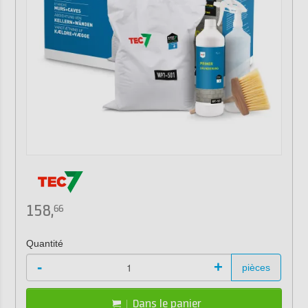
158,
66
Quantité
-
+
pièces
Dans le panier