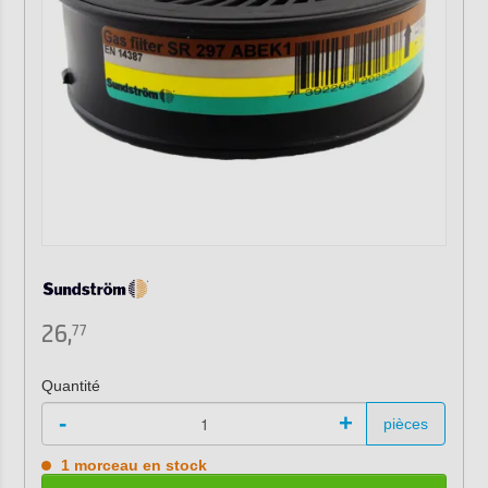
26,
77
Quantité
-
+
pièces
1 morceau en stock