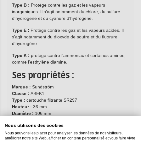
Type B :
Protège contre les gaz et les vapeurs
inorganiques. Il s'agit notamment du chlore, du sulfure
d'hydrogène et du cyanure d'hydrogène.
Type E :
Protège contre les gaz et les vapeurs acides. Il
s'agit notamment du dioxyde de soufre et du fluorure
d'hydrogène.
Type K :
protège contre l'ammoniac et certaines amines,
comme l'esthylène diamine.
Ses propriétés :
Marque :
Sundström
Classe :
ABEK1
Type :
cartouche filtrante SR297
Hauteur :
36 mm
Diamètre :
106 mm
Certification :
EN 14387:2004 + A1:2008
Nous utilisons des cookies
Numéro d'article :
H02-5312
Nous pouvons les placer pour analyser les données de nos visiteurs,
améliorer notre site Web, afficher un contenu personnalisé et vous faire vivre