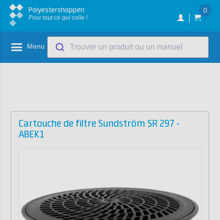
Polyestershoppen
0
Pour tout ce qui colle !
Menu
Trouver un produit ou un manuel
Cartouche de filtre Sundström SR 297 -
ABEK1