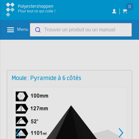
Polyestershoppen
0
Pour tout ce qui colle !
Menu
Trouver un produit ou un manuel
Moule : Pyramide à 6 côtés