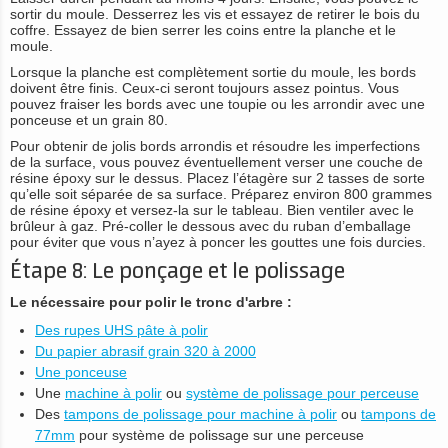
sortir du moule. Desserrez les vis et essayez de retirer le bois du
coffre. Essayez de bien serrer les coins entre la planche et le
moule.
Lorsque la planche est complètement sortie du moule, les bords
doivent être finis. Ceux-ci seront toujours assez pointus. Vous
pouvez fraiser les bords avec une toupie ou les arrondir avec une
ponceuse et un grain 80.
Pour obtenir de jolis bords arrondis et résoudre les imperfections
de la surface, vous pouvez éventuellement verser une couche de
résine époxy sur le dessus. Placez l’étagère sur 2 tasses de sorte
qu’elle soit séparée de sa surface. Préparez environ 800 grammes
de résine époxy et versez-la sur le tableau. Bien ventiler avec le
brûleur à gaz. Pré-coller le dessous avec du ruban d’emballage
pour éviter que vous n’ayez à poncer les gouttes une fois durcies.
Étape 8: Le ponçage et le polissage
Le nécessaire pour polir le tronc d'arbre :
Des rupes UHS pâte à polir
Du papier abrasif grain 320 à 2000
Une ponceuse
Une
machine à polir
ou
système de polissage pour perceuse
Des
tampons de polissage pour machine à polir
ou
tampons de
77mm
pour système de polissage sur une perceuse