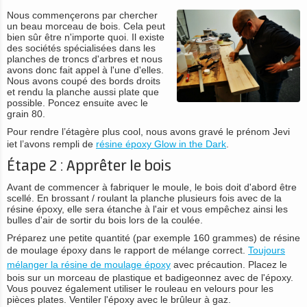
Nous commençerons par chercher
un beau morceau de bois. Cela peut
bien sûr être n'importe quoi. Il existe
des sociétés spécialisées dans les
planches de troncs d'arbres et nous
avons donc fait appel à l'une d'elles.
Nous avons coupé des bords droits
et rendu la planche aussi plate que
possible. Poncez ensuite avec le
grain 80.
Pour rendre l’étagère plus cool, nous avons gravé le prénom Jevi
iet l’avons rempli de
résine époxy Glow in the Dark
.
Étape 2 : Apprêter le bois
Avant de commencer à fabriquer le moule, le bois doit d'abord être
scellé. En brossant / roulant la planche plusieurs fois avec de la
résine époxy, elle sera étanche à l'air et vous empêchez ainsi les
bulles d'air de sortir du bois lors de la coulée.
Préparez une petite quantité (par exemple 160 grammes) de résine
de moulage époxy dans le rapport de mélange correct.
Toujours
mélanger la résine de moulage époxy
avec précaution. Placez le
bois sur un morceau de plastique et badigeonnez avec de l'époxy.
Vous pouvez également utiliser le rouleau en velours pour les
pièces plates. Ventiler l'époxy avec le brûleur à gaz.