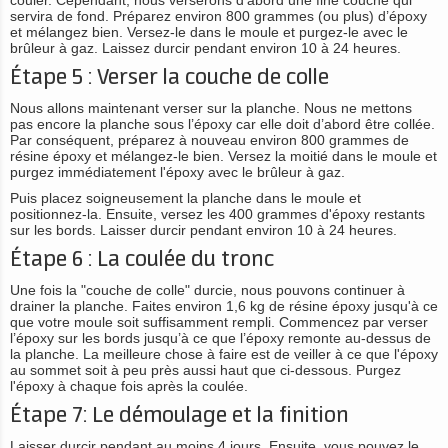
couler. Cependant, nous verserons d’abord une fine couche qui
servira de fond. Préparez environ 800 grammes (ou plus) d’époxy
et mélangez bien. Versez-le dans le moule et purgez-le avec le
brûleur à gaz. Laissez durcir pendant environ 10 à 24 heures.
Étape 5 : Verser la couche de colle
Nous allons maintenant verser sur la planche. Nous ne mettons
pas encore la planche sous l’époxy car elle doit d’abord être collée.
Par conséquent, préparez à nouveau environ 800 grammes de
résine époxy et mélangez-le bien. Versez la moitié dans le moule et
purgez immédiatement l'époxy avec le brûleur à gaz.
Puis placez soigneusement la planche dans le moule et
positionnez-la. Ensuite, versez les 400 grammes d'époxy restants
sur les bords. Laisser durcir pendant environ 10 à 24 heures.
Étape 6 : La coulée du tronc
Une fois la "couche de colle" durcie, nous pouvons continuer à
drainer la planche. Faites environ 1,6 kg de résine époxy jusqu'à ce
que votre moule soit suffisamment rempli. Commencez par verser
l’époxy sur les bords jusqu’à ce que l’époxy remonte au-dessus de
la planche. La meilleure chose à faire est de veiller à ce que l'époxy
au sommet soit à peu près aussi haut que ci-dessous. Purgez
l'époxy à chaque fois après la coulée.
Étape 7: Le démoulage et la finition
Laisser durcir pendant au moins 4 jours. Ensuite, vous pouvez le