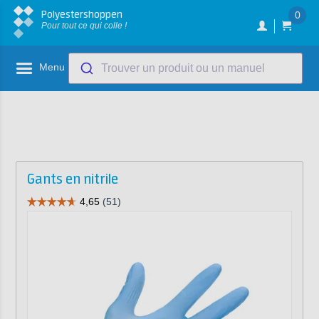
Polyestershoppen
0
Pour tout ce qui colle !
Menu
Trouver un produit ou un manuel
Gants en nitrile