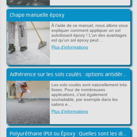
Chape manuelle époxy
À l'aide de ce manuel, nous allons vous
expliquer comment appliquer un sol
autolissant époxy ! L'un des avantages
est qu'un sol époxy peut…
Plus d'informations
Adhérence sur les sols coulés : options antidérapantes pour les sols coulés
Les sols coulés sont naturellement très
lisses. Pour de nombreuses
applications, c'est également
souhaitable, par exemple dans les
salons e…
Plus d'informations
Polyuréthane (PU) ou Époxy : Quelles sont les différences pour un sol coulé ?