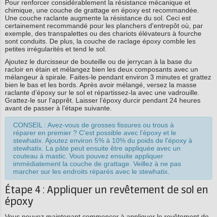
Pour renforcer considérablement la résistance mécanique et
chimique, une couche de grattage en époxy est recommandée.
Une couche raclante augmente la résistance du sol. Ceci est
certainement recommandé pour les planchers d'entrepôt où, par
exemple, des transpalettes ou des chariots élévateurs à fourche
sont conduits. De plus, la couche de raclage époxy comble les
petites irrégularités et tend le sol.
Ajoutez le durcisseur de bouteille ou de jerrycan à la base du
racloir en étain et mélangez bien les deux composants avec un
mélangeur à spirale. Faites-le pendant environ 3 minutes et grattez
bien le bas et les bords. Après avoir mélangé, versez la masse
raclante d’époxy sur le sol et répartissez-la avec une vadrouille.
Grattez-le sur l'apprêt. Laisser l’époxy durcir pendant 24 heures
avant de passer à l’étape suivante.
CONSEIL : Avez-vous de grosses fissures ou trous à
réparer en premier ? C'est possible avec l’époxy et le
stewhatix. Ajoutez environ 5% à 10% du poids de l'époxy à
stewhatix. La pâte peut ensuite être appliquée avec un
couteau à mastic. Vous pouvez ensuite appliquer
immédiatement la couche de grattage. Veillez à ne pas
marcher sur les endroits réparés avec le stewhatix.
Étape 4 : Appliquer un revêtement de sol en
époxy
Vous pouvez maintenant commencer à appliquer le revêtement de