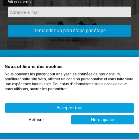
Adresse e-mail
Demandez un plan étape par étape
Comment pouvons-nous vous aider ?
Nous utilisons des cookies
Nous pouvons les placer pour analyser les données de nos visiteurs,
améliorer notre site Web, afficher un contenu personnalisé et vous faire vivre
1
Nous recevons votre demande
une expérience inoubliable. Pour plus d'informations sur les cookies que
nous utilisons, ouvrez les paramètres.
2
Nous élaborons un plan personnalisé et en discutons
avec vous
3
Vous recevrez tout le matériel dans quelques jours
Accepter tout
4
Nous vous aidons pas à pas avec toutes vos questions
Refuser
Non, ajuster
sur votre sol