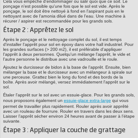
Cela vous empêche d'endommager ou salir quoi que ce soit. Le
ponçage n'est possible qu'une fois que le sol est vide. Après le
ponçage, le sol doit être nettoyé à fond en l'aspirant puis en le
nettoyant avec de l'amonia dilué dans de l'eau. Une machine à
récurer / aspirer est recommandée pour les grands sols.
Étape 2 : Apprêtez le sol
Après le ponçage et le nettoyage complet du sol, il est temps
d'installer l'apprêt pour sol en époxy dans votre hall industriel. Pour
les grandes surfaces (> 200 m2), il est préférable d'appliquer
l'apprêt à deux personnes. Quelqu'un mélange l'apprêt, le vide et
l'autre personne le distribue avec une vadrouille et le roule.
Ajoutez le durcisseur de bidon à la base de l’apprêt. Ensuite, bien
mélanger la base et le durcisseur avec un mélangeur à spirale sur
une perceuse. Grattez bien le long du fond et des bords de la
boîte. Après avoir mélangé, versez immédiatement l'apprêt sur le
sol.
Étaler l'apprêt sur le sol avec un essuie-glace. Pour les grands sols,
nous proposons également un
essuie-glace extra-large
qui vous
permet de travailler plus rapidement. Rouler après avoir apprêté
avec un rouleau de fourrure. Rouler en travers dans les deux sens.
Laisser l’apprêt sécher environ 24 heures avant de passer à l’étape
suivante.
Étape 3 : Appliquer la couche de grattage