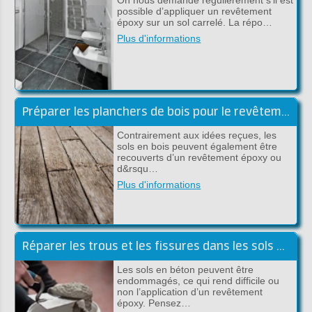
On nous demande régulièrement s’il est
possible d’appliquer un revêtement
époxy sur un sol carrelé. La répo…
Plus d'informations
Préparer les planchers de bois pour le revêtement de sol époxy
Contrairement aux idées reçues, les
sols en bois peuvent également être
recouverts d’un revêtement époxy ou
d&rsqu…
Plus d'informations
Réparer les trous et les fissures dans les sols en ciment/béton
Les sols en béton peuvent être
endommagés, ce qui rend difficile ou
non l’application d’un revêtement
époxy. Pensez…