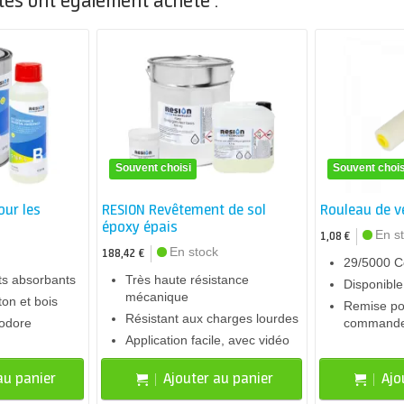
ntes ont également acheté :
Souvent choisi
Souvent chois
our les
RESION Revêtement de sol
Rouleau de v
époxy épais
En s
1,08 €
En stock
188,42 €
29/5000 Co
ts absorbants
Très haute résistance
Disponibl
mécanique
on et bois
Remise po
Résistant aux charges lourdes
nodore
command
Application facile, avec vidéo
au panier
Ajouter au panier
Ajo