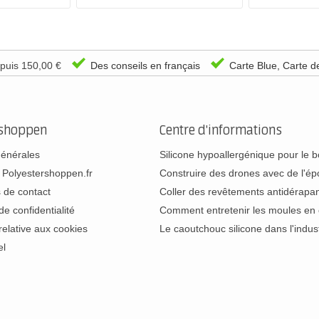
epuis 150,00 €
Des conseils en français
Carte Blue, Carte d
rshoppen
Centre d'informations
générales
Silicone hypoallergénique pour le
 Polyestershoppen.fr
Construire des drones avec de l'é
 de contact
Coller des revêtements antidérap
de confidentialité
Comment entretenir les moules e
relative aux cookies
Le caoutchouc silicone dans l'indu
el