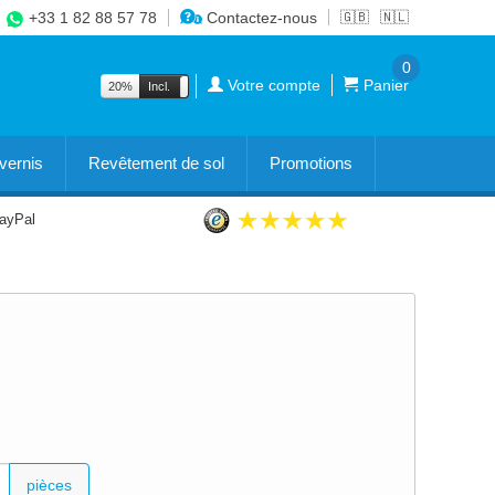
+33 1 82 88 57 78
Contactez-nous
🇬🇧
🇳🇱
0
Votre compte
Panier
20%
Incl.
Excl.
vernis
Revêtement de sol
Promotions
PayPal
pièces