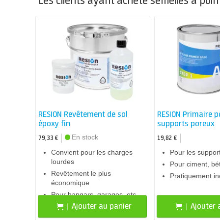
Les clients ayant acheté semelles à poi
RESION Revêtement de sol
RESION Primaire p
époxy fin
supports poreux
En stock
79,33 €
19,82 €
Convient pour les charges
Pour les suppor
lourdes
Pour ciment, bét
Revêtement le plus
Pratiquement i
économique
Pour hangars, garages, etc.
Ajouter au panier
Ajouter 