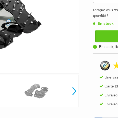
Lorsque vous ach
quantité !
En stock
En stock, l
Une va
Carte B
Livraiso
Livraiso