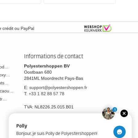
e crédit ou PayPal
Informations de contact
Polyestershoppen BV
 bod…
Oostbaan 680
poxy…
2841ML
Moordrecht
Pays-Bas
ants…
E:
support@polyestershoppen.fr
n caou…
T:
+33 1 82 88 57 78
str…
TVA:
NL8226.25.015.B01
1
Polly
Bonjour, je suis Polly de Polyestershoppen!