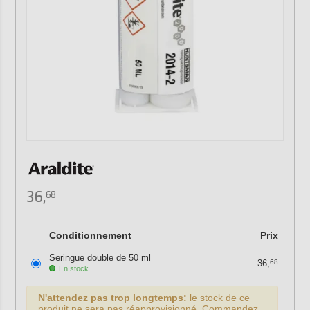
36,
68
Conditionnement
Prix
Seringue double de 50 ml
36,
68
En stock
N'attendez pas trop longtemps:
le stock de ce
produit ne sera pas réapprovisionné. Commandez