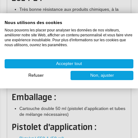
Très bonne résistance aux produits chimiques, à la
chaleur et à l'eau
Couleur : gris
Nous utilisons des cookies
3
Poids spécifique : 1,6 g / cm
Nous pouvons les placer pour analyser les données de nos visiteurs,
améliorer notre site Web, afficher un contenu personnalisé et vous faire vivre
2
Résistance au cisaillement : 19 N / mm
une expérience inoubliable. Pour plus d'informations sur les cookies que
Résistance au pelage : 3 N / mm
nous utilisons, ouvrez les paramètres.
Viscosité : thixotrope (capacité de remplissage :
jusqu'à 4 mm)
Accepter tout
Résistance à la température : -60 °C à + 140 °C
Temps minimum de durcissement pour la résistance
Refuser
Non, ajuster
2
initiale : 3,5 heures pour 1 N / mm
sur l'aluminium à
23 °C
Emballage :
Cartouche double 50 ml (pistolet d'application et tubes
de mélange nécessaires)
Pistolet d'application :