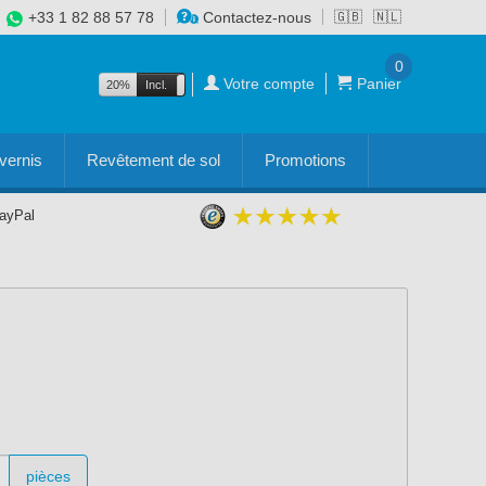
+33 1 82 88 57 78
Contactez-nous
🇬🇧
🇳🇱
0
Votre compte
Panier
20%
Incl.
Excl.
vernis
Revêtement de sol
Promotions
PayPal
pièces