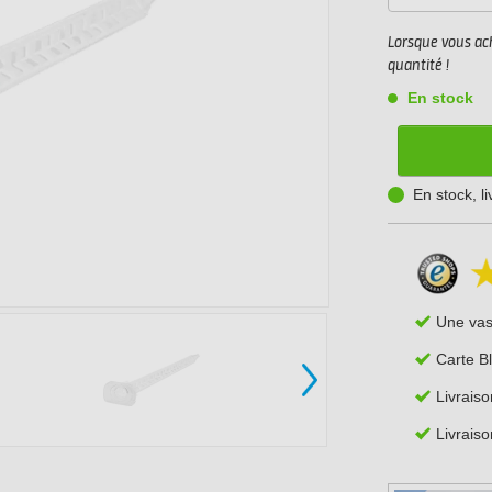
Lorsque vous ach
quantité !
En stock
En stock, l
Une va
Carte B
Livraiso
Livraiso