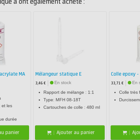
ique a ont également acheté :
acrylate MA
Mélangeur statique E
Colle epoxy -
En stock
En 
3,46 €
33,71 €
Rapport de mélange : 1:1
Colle très 
n
Type: MFH 08-18T
Durcissem
 et les
Cartouches de colle : 480 ml
ue durée
au panier
Ajouter au panier
Ajo