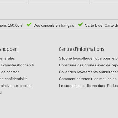
epuis 150,00 €
Des conseils en français
Carte Blue, Carte d
rshoppen
Centre d'informations
générales
Silicone hypoallergénique pour le
 Polyestershoppen.fr
Construire des drones avec de l'é
 de contact
Coller des revêtements antidérap
de confidentialité
Comment entretenir les moules e
relative aux cookies
Le caoutchouc silicone dans l'indu
el