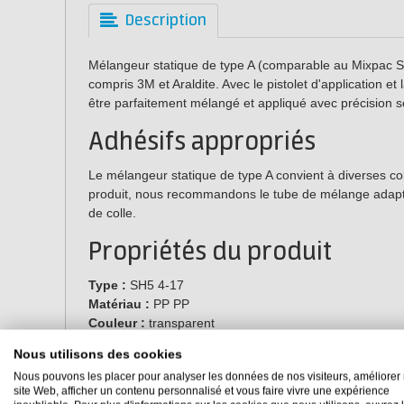
Description
Mélangeur statique de type A (comparable au Mixpac SH5
compris 3M et Araldite. Avec le pistolet d'application et
être parfaitement mélangé et appliqué avec précision
Adhésifs appropriés
Le mélangeur statique de type A convient à diverses c
produit, nous recommandons le tube de mélange adapté 
de colle.
Propriétés du produit
Type :
SH5 4-17
Matériau :
PP PP
Couleur :
transparent
Rapport de mélange :
1:1
Nous utilisons des cookies
Nombre d'éléments de mélange
: 16
Nous pouvons les placer pour analyser les données de nos visiteurs, améliorer 
Longueur :
100 mm
site Web, afficher un contenu personnalisé et vous faire vivre une expérience