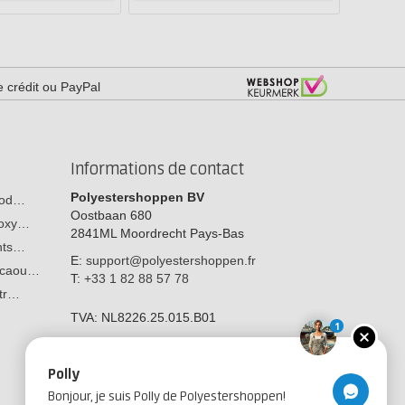
e crédit ou PayPal
Informations de contact
Polyestershoppen BV
 bod…
Oostbaan 680
poxy…
2841ML
Moordrecht
Pays-Bas
ants…
E:
support@polyestershoppen.fr
n caou…
T:
+33 1 82 88 57 78
str…
TVA:
NL8226.25.015.B01
1
Polly
Bonjour, je suis Polly de Polyestershoppen!