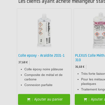
Les clients ayant acheté mélangeur stat
Colle epoxy - Araldite 2031-1
PLEXUS Colle Méth
310
37,68 €
36,68 €
Colle époxy noire pâteuse
Très forte liaiso
Composite de métal et de
carbone
Pour les métaux
plastiques
Connexion parfaite
Traitement long
Ajouter au panier
Ajouter 