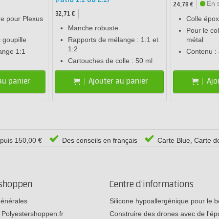
En 
24,78 €
32,71 €
e pour Plexus
Colle épox
Manche robuste
Pour le co
 goupille
Rapports de mélange : 1:1 et
métal
1:2
ange 1:1
Contenu :
Cartouches de colle : 50 ml
au panier
Ajouter au panier
Ajo
epuis 150,00 €
Des conseils en français
Carte Blue, Carte d
rshoppen
Centre d'informations
générales
Silicone hypoallergénique pour le
 Polyestershoppen.fr
Construire des drones avec de l'é