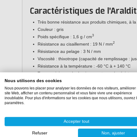
Caractéristiques de l'Araldit
Très bonne résistance aux produits chimiques, à la 
Couleur : gris
3
Poids spécifique : 1,6 g / cm
2
Résistance au cisaillement : 19 N / mm
Résistance au pelage : 3 N / mm
Viscosité : thixotrope (capacité de remplissage : j
Résistance à la température : -60 °C à + 140 °C
Temps minimum de durcissement pour la résistance 
l'aluminium à 23 °C
Nous utilisons des cookies
Nous pouvons les placer pour analyser les données de nos visiteurs, améliorer 
Emballage :
site Web, afficher un contenu personnalisé et vous faire vivre une expérience
inoubliable. Pour plus d'informations sur les cookies que nous utilisons, ouvrez 
Cartouche double 50 ml (pistolet d'application et 
paramètres.
Cartouche double 200 ml (pistolet d'application et
Double cartouche 380 ml (pistolet d'application et
Accepter tout
Pistolet d'application :
Refuser
Non, ajuster