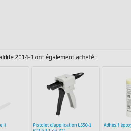
raldite 2014-3 ont également acheté :
e H
Pistolet d'application LS50-1
Adhésif épox
(ratio 1:1 ou 2:1)