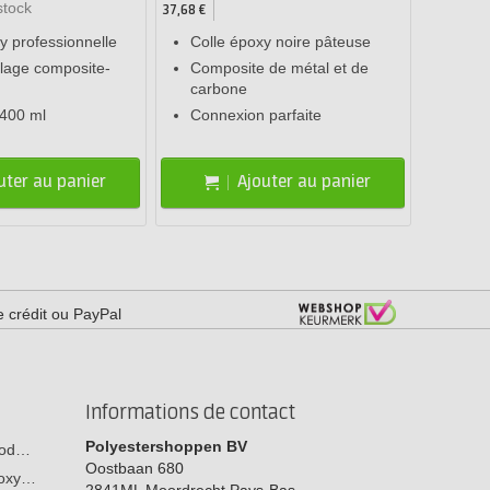
stock
37,68 €
y professionnelle
Colle époxy noire pâteuse
llage composite-
Composite de métal et de
carbone
 400 ml
Connexion parfaite
uter au panier
Ajouter au panier
e crédit ou PayPal
Informations de contact
Polyestershoppen BV
 bod…
Oostbaan 680
poxy…