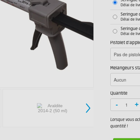
Seringue 
Délai de li
Seringue 
Délai de li
Seringue 
Délai de li
Pistolet d'appl
Mélangeurs st
Quantité
-
+
Lorsque vous ach
quantité !