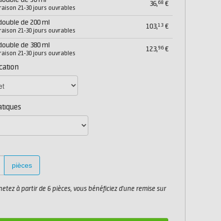
double de 50 ml
68
36,
€
vraison 21-30 jours ouvrables
double de 200 ml
13
103,
€
vraison 21-30 jours ouvrables
double de 380 ml
96
123,
€
vraison 21-30 jours ouvrables
ication
atiques
pièces
etez à partir de 6 pièces, vous bénéficiez d'une remise sur