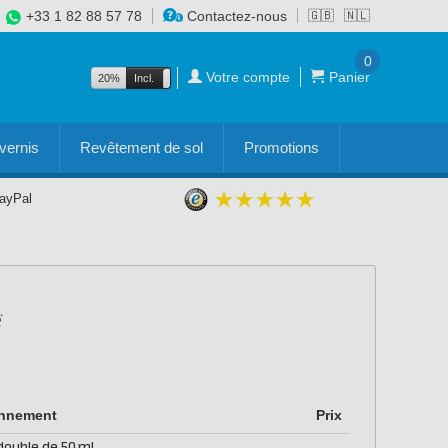
+33 1 82 88 57 78
Contactez-nous
🇬🇧
🇳🇱
0
Votre compte
Panier
20%
Incl.
Excl.
vernis
Revêtement de sol
Promotions
PayPal
onnement
Prix