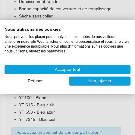
Durcissement rapide.
Bonne capacité de couverture et de remplissage.
Sèche sans coller.
Haute résistance aux produits chimiques, y compris le
chlore.
Nous utilisons des cookies
Nous pouvons les placer pour analyser les données de nos visiteurs,
Couleurs du gelcoat de
améliorer notre site Web, afficher un contenu personnalisé et vous faire vivre
une expérience inoubliable. Pour plus d'informations sur les cookies que
finition
nous utilisons, ouvrez les paramètres.
Cette couche de finition est disponible dans toutes les
couleurs RAL Classic hors fluos.
Accepter tout
Les codes en YT sont les couleurs les plus courantes pour
Refuser
Non, ajuster
une piscine.
YT100 - Blanc
YT 615 - Bleu clair
YT 653 - Bleu azur
YT 7945 - Bleu ciel
Vous avez un souhait de couleur particulier ?