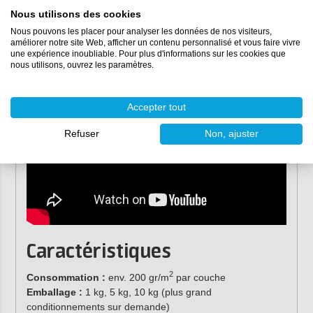
traitement du
polyester
après une heure seulement
Nous utilisons des cookies
(jusqu'à 12 heures au maximum). En s'évaporant, la
Nous pouvons les placer pour analyser les données de nos visiteurs,
résine de liaison sèche et, une fois qu'elle est sèche, vous
améliorer notre site Web, afficher un contenu personnalisé et vous faire vivre
pouvez continuer à travailler la résine de polyester.
une expérience inoubliable. Pour plus d'informations sur les cookies que
nous utilisons, ouvrez les paramètres.
Accepter tout
Refuser
Non, ajuster
Caractéristiques
2
Consommation :
env. 200 gr/m
par couche
Emballage :
1 kg, 5 kg, 10 kg (plus grand
conditionnements sur demande)