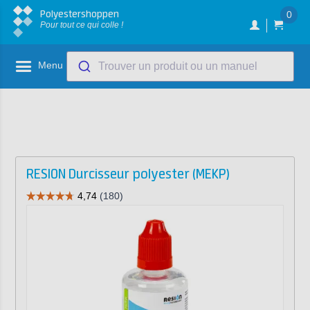
Polyestershoppen
0
Pour tout ce qui colle !
Menu
Trouver un produit ou un manuel
RESION Durcisseur polyester (MEKP)