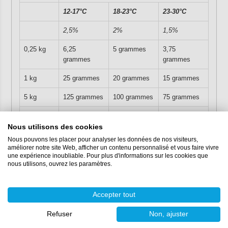
12-17°C
18-23°C
23-30°C
2,5%
2%
1,5%
0,25 kg
6,25
5 grammes
3,75
grammes
grammes
1 kg
25 grammes
20 grammes
15 grammes
5 kg
125 grammes
100 grammes
75 grammes
20 kg
500 grammes
400 grammes
300 grammes
Nous utilisons des cookies
25 kg
625 grammes
500 grammes
375 grammes
Nous pouvons les placer pour analyser les données de nos visiteurs,
améliorer notre site Web, afficher un contenu personnalisé et vous faire vivre
210 kg
5.250
4.200
3.150
une expérience inoubliable. Pour plus d'informations sur les cookies que
grammes
grammes
grammes
nous utilisons, ouvrez les paramètres.
A quoi peut servir ce
Accepter tout
durcisseur ?
Refuser
Non, ajuster
Vous pouvez utiliser ce durcisseur pour les produits