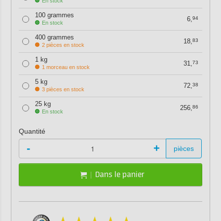
En stock
100 grammes
6,
94
En stock
400 grammes
18,
83
2 pièces en stock
1 kg
31,
73
1 morceau en stock
5 kg
72,
38
3 pièces en stock
25 kg
256,
86
En stock
Quantité
-
+
pièces
Dans le panier