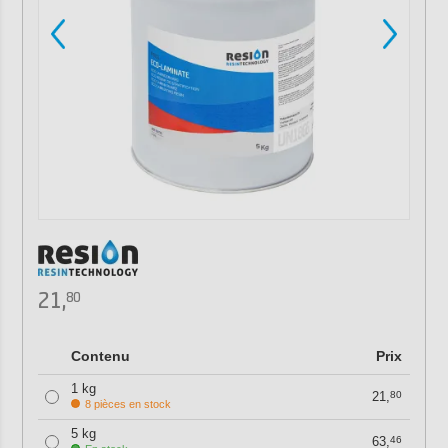
21,
80
Contenu
Prix
1 kg
21,
80
8 pièces en stock
5 kg
63,
46