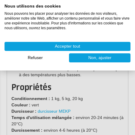
résine de stratification polyester.
Nous utilisons des cookies
Préparation :
assurez-vous que la surface est propre,
Nous pouvons les placer pour analyser les données de nos visiteurs,
améliorer notre site Web, afficher un contenu personnalisé et vous faire vivre
sèche et dépoussiérée.
une expérience inoubliable. Pour plus d'informations sur les cookies que
Mélange :
mélangez la résine avec la quantité
nous utilisons, ouvrez les paramètres.
correcte de
durcisseur MEKP
(voir la quantité correcte
de durcisseur dans le tableau sous les propriétés du
produit).
Accepter tout
Application :
utilisez un
rouleau
ou un
pinceau
pour
appliquer la résine selon les besoins.
Refuser
Non, ajuster
Durcissement :
laissez la résine durcir pendant 4 à 6
heures. Le durcissement peut prendre plus de temps
à des températures plus basses.
Propriétés
Conditionnement :
1 kg, 5 kg, 20 kg
Couleur :
vert
Durcisseur :
durcisseur MEKP
Temps d'utilisation mélangée :
environ 20-24 minutes (à
20°C)
Durcissement :
environ 4-6 heures (à 20°C)