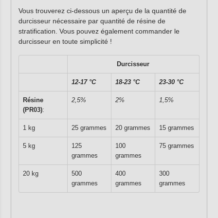
Vous trouverez ci-dessous un aperçu de la quantité de
durcisseur nécessaire par quantité de résine de
stratification. Vous pouvez également commander le
durcisseur en toute simplicité !
Durcisseur
12-17 °C
18-23 °C
23-30 °C
Résine
2,5%
2%
1,5%
(PR03)
:
1 kg
25 grammes
20 grammes
15 grammes
5 kg
125
100
75 grammes
grammes
grammes
20 kg
500
400
300
grammes
grammes
grammes