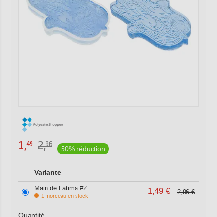
1,
2,
49
96
50% réduction
Variante
Main de Fatima #2
1,49 €
2,96 €
1 morceau en stock
Quantité