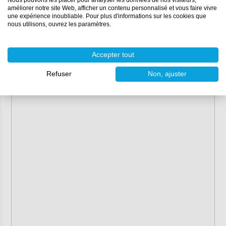
Nous pouvons les placer pour analyser les données de nos visiteurs,
Dimensions :
13 x 9 x 1 cm (lxlxh)
améliorer notre site Web, afficher un contenu personnalisé et vous faire vivre
une expérience inoubliable. Pour plus d'informations sur les cookies que
nous utilisons, ouvrez les paramètres.
Vous aurez besoin d'environ 53 grammes d'époxy pour ce
moule.
Accepter tout
Refuser
Non, ajuster