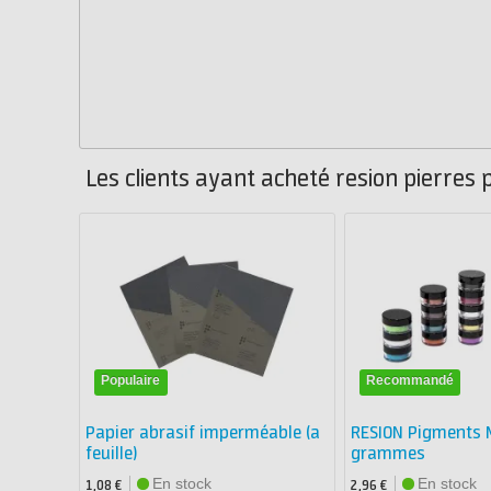
Les clients ayant acheté resion pierres
Populaire
Recommandé
Papier abrasif imperméable (a
RESION Pigments M
feuille)
grammes
En stock
En stock
1,08 €
2,96 €