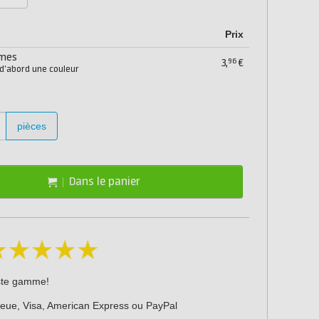
Prix
mmes
96
3,
€
 d'abord une couleur
pièces
Dans le panier
ste gamme!
leue, Visa, American Express ou PayPal