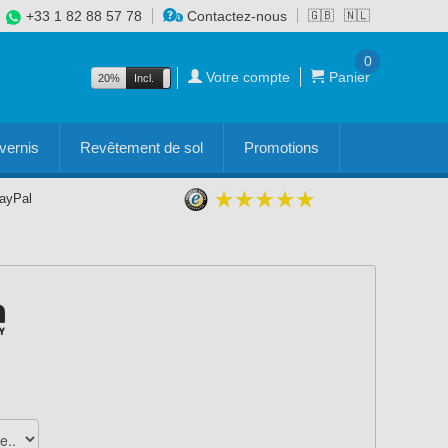
+33 1 82 88 57 78
Contactez-nous
🇬🇧
🇳🇱
0
Votre compte
Panier
20%
Incl.
Excl.
vernis
Revêtement de sol
Promotions
PayPal