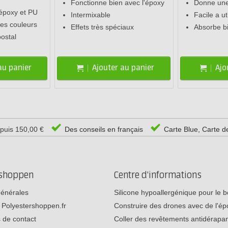
Fonctionne bien avec l'époxy
Donne une 
 époxy et PU
Intermixable
Facile a uti
les couleurs
Effets très spéciaux
Absorbe bi
postal
au panier
Ajouter au panier
Ajo
epuis 150,00 €
Des conseils en français
Carte Blue, Carte d
rshoppen
Centre d'informations
générales
Silicone hypoallergénique pour le
 Polyestershoppen.fr
Construire des drones avec de l'é
 de contact
Coller des revêtements antidérap