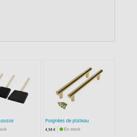
mousse
Poignées de plateau
tock
En stock
4,94 €