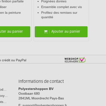
finition parfaite
Poignées dorées
liser
Ensemble complet avec vis
en la peinture
Profitez des remises sur
quantité
uter au panier
Ajouter au panier
e crédit ou PayPal
Informations de contact
Polyestershoppen BV
 bod…
Oostbaan 680
poxy…
2841ML
Moordrecht
Pays-Bas
ants…
E:
support@polyestershoppen.fr