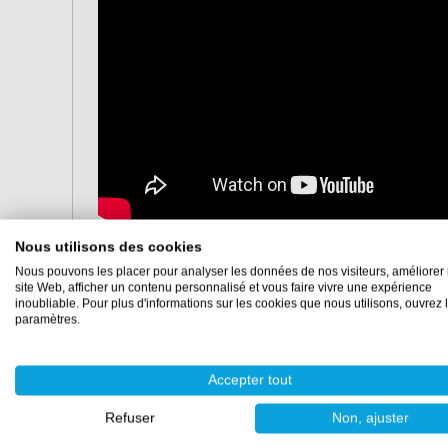
Dans la vidéo ci-dessus, l'artiste résineuse Leen vou
Nous utilisons des cookies
des pierres précieuses.
Nous pouvons les placer pour analyser les données de nos visiteurs, améliorer 
site Web, afficher un contenu personnalisé et vous faire vivre une expérience
Caractéristiques
inoubliable. Pour plus d'informations sur les cookies que nous utilisons, ouvrez 
paramètres.
Conditionnement :
200 grammes
Couleurs :
ambre, vert, bleu cobalt et turquoise
Accepter tout
Refuser
Non, ajuster