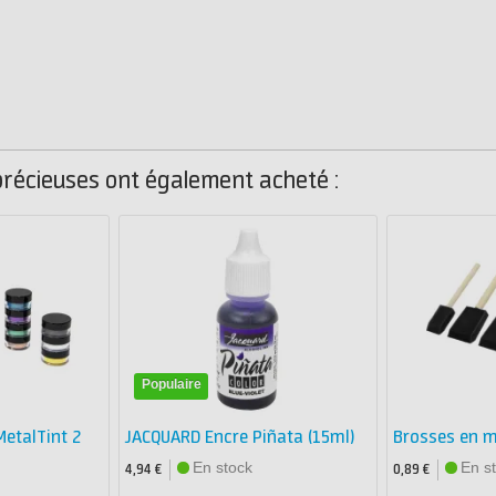
 précieuses ont également acheté :
Populaire
etalTint 2
JACQUARD Encre Piñata (15ml)
Brosses en 
En stock
En s
4,94 €
0,89 €