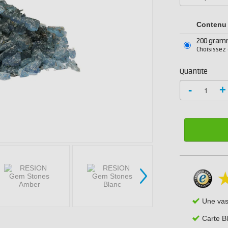
Contenu
200 gra
Choisissez
Quantité
-
+
Une va
Carte B