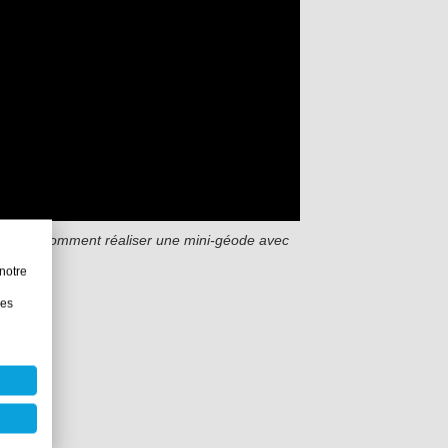
s montre comment réaliser une mini-géode avec
notre
les