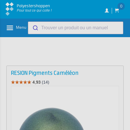
Polyestershoppen
0
Pour tout ce qui colle !
Menu
Trouver un produit ou un manuel
RESION Pigments Caméléon