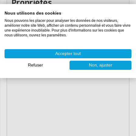
Propriétés
Nous utilisons des cookies
Contenu :
2 grammes
Dosage :
2 grammes conviennent pour environ 300
Nous pouvons les placer pour analyser les données de nos visiteurs,
améliorer notre site Web, afficher un contenu personnalisé et vous faire vivre
grammes d'époxy
une expérience inoubliable. Pour plus d'informations sur les cookies que
Couleurs :
nous utilisons, ouvrez les paramètres.
Bleu - Violet - Or
Doré - Orange - Vert
Accepter tout
Vert - Violet - Bleu
Refuser
Non, ajuster
Vert - Bleu - Violet