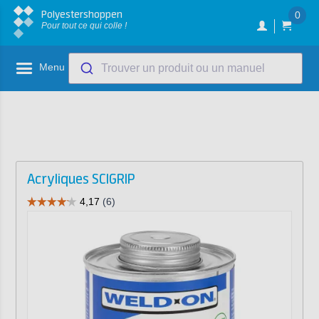
Polyestershoppen
0
Pour tout ce qui colle !
Menu
Trouver un produit ou un manuel
Acryliques SCIGRIP