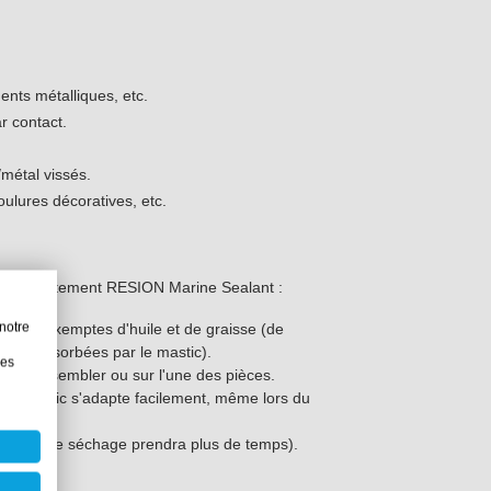
ents métalliques, etc.
r contact.
/métal vissés.
oulures décoratives, etc.
vre correctement RESION Marine Sealant :
notre
res et exemptes d'huile et de graisse (de
 être absorbées par le mastic).
les
ces à assembler ou sur l'une des pièces.
 le mastic s'adapte facilement, même lors du
portant, le séchage prendra plus de temps).