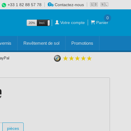
+33 1 82 88 57 78
Contactez-nous
🇬🇧
🇳🇱
0
Votre compte
Panier
20%
Incl.
Excl.
vernis
Revêtement de sol
Promotions
PayPal
pièces