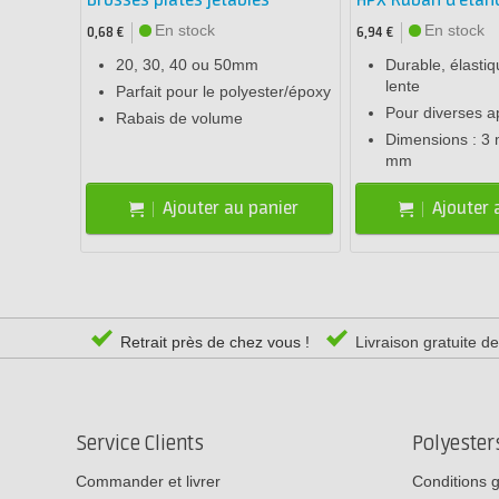
Brosses plates jetables
HPX Ruban d'étanc
En stock
En stock
0,68 €
6,94 €
20, 30, 40 ou 50mm
Durable, élastiq
lente
Parfait pour le polyester/époxy
Pour diverses ap
Rabais de volume
Dimensions : 3 
mm
Ajouter au panier
Ajouter 
Retrait près de chez vous !
Livraison gratuite d
Service Clients
Polyeste
Commander et livrer
Conditions 