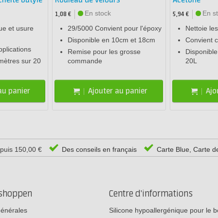
héité butyle
Rouleau de velours
Acétone
En stock
En s
1,08 €
5,94 €
ue et usure
29/5000 Convient pour l'époxy
Nettoie le
Disponible en 10cm et 18cm
Convient 
plications
Remise pour les grosse
Disponible
mètres sur 20
commande
20L
au panier
Ajouter au panier
Ajo
epuis 150,00 €
Des conseils en français
Carte Blue, Carte d
rshoppen
Centre d'informations
générales
Silicone hypoallergénique pour le