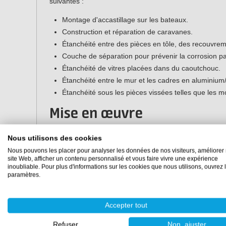
suivantes :
Montage d'accastillage sur les bateaux.
Construction et réparation de caravanes.
Étanchéité entre des pièces en tôle, des recouvrem
Couche de séparation pour prévenir la corrosion pa
Étanchéité de vitres placées dans du caoutchouc.
Étanchéité entre le mur et les cadres en aluminium
Étanchéité sous les pièces vissées telles que les m
Mise en œuvre
Suivez les instructions ci-dessous pour mettre en œu
Nous utilisons des cookies
Nous pouvons les placer pour analyser les données de nos visiteurs, améliorer 
Assurez-vous que les pièces à traiter sont sèches, prop
site Web, afficher un contenu personnalisé et vous faire vivre une expérience
légères traces d'humidité, d'huile et de graisse peuvent
inoubliable. Pour plus d'informations sur les cookies que nous utilisons, ouvrez 
Appliquez le mastic en caoutchouc butyle entre les piè
paramètres.
Assemblez les pièces (lors de l'assemblage des pièces,
serrage des vis).
Essuyez l'excédent de produit sec (si l'excédent est im
Accepter tout
Refuser
Non, ajuster