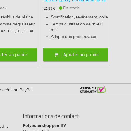
RESION Epoxy universelle lente
tock
En stock
12,89 €
s résidus de résine
Stratification, revêtement, colle
comme dégraisseur
Temps d'utilisation de 45-60
min.
 en 0.5L, 1L, 5L et
Adapté aux gros travaux
uter au panier
Ajouter au panier
e crédit ou PayPal
Informations de contact
Polyestershoppen BV
 bod…