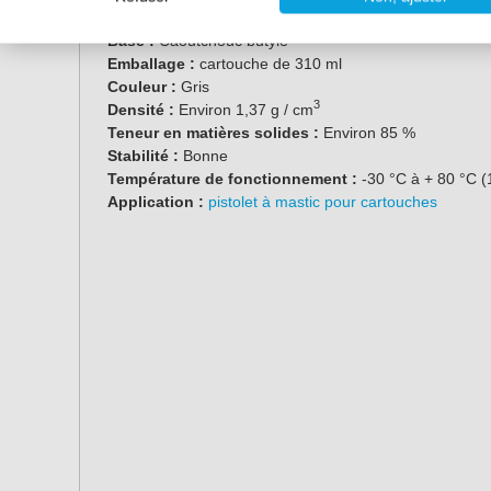
Caractéristiques
Base :
Caoutchouc butyle
Emballage :
cartouche de 310 ml
Couleur :
Gris
3
Densité :
Environ 1,37 g / cm
Teneur en matières solides :
Environ 85 %
Stabilité :
Bonne
Température de fonctionnement :
-30 °C à + 80 °C (
Application :
pistolet à mastic pour cartouches