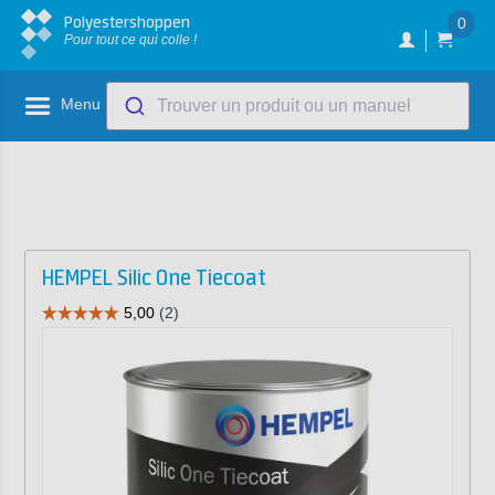
Polyestershoppen
0
Pour tout ce qui colle !
Menu
Trouver un produit ou un manuel
HEMPEL Silic One Tiecoat