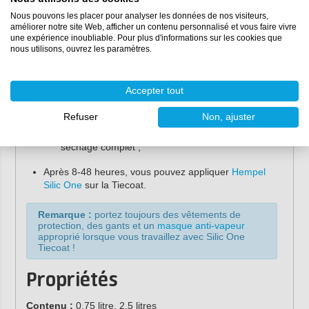
Remuez le contenu avant de l'utiliser ;
Nous pouvons les placer pour analyser les données de nos visiteurs,
Appliquez 1 couche de Tiecoat.
améliorer notre site Web, afficher un contenu personnalisé et vous faire vivre
L'application de la couche de liaison sur le Light
une expérience inoubliable. Pour plus d'informations sur les cookies que
Primer est possible après 72 heures maximum, ou
nous utilisons, ouvrez les paramètres.
au moins après 4 heures à 20 °C ;
Versez le produit dans le bac à peinture.
Accepter tout
Immergez complètement le rouleau/pinceau dans
la peinture et appliquez par touches légères et
Refuser
Non, ajuster
lisses pour une couverture complète.
Les coulures peuvent être éliminées avant
séchage complet ;
Après 8-48 heures, vous pouvez appliquer
Hempel
Silic One
sur la Tiecoat.
Remarque :
portez toujours des vêtements de
protection, des gants et un
masque anti-vapeur
approprié lorsque vous travaillez avec Silic One
Tiecoat !
Propriétés
Contenu :
0,75 litre, 2,5 litres