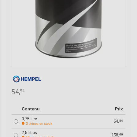
54,
54
Contenu
Prix
0,75 litre
54,
54
3 pièces en stock
2,5 litres
158,
66