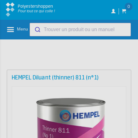
Polyestershoppen
0
Pour tout ce qui colle !
Menu
Trouver un produit ou un manuel
HEMPEL Diluant (thinner) 811 (n°1)